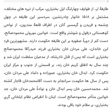
طایفۀ لر، از طوایف چهارلنگ ایل بختیاری، مرکب از تیره های مختلف،
مشتمل بر ۱۵۱۸ خانوار چادرنشین. سردسیر این طایفه در چهل
چشمه و فریدن و گرمسیر آنان در اطراف قلعۀ مندزون، از نواحی
کوهستانی دزفول و شوشتر واقع است. خوانین موروثی محمودصالح،
دست کم از دورۀ صفویه بر این طایفه حکومت دارند. مشهورترین فرد
این خاندان، علی مردان خان بختیاری فرزند حیدرآقا محمودصالح
بختیاری است که پس از قتل نادرشاه، از مدعیان سلطنت ایران شد و
چند سال به اتفاق کریم خان زند، بر قسمتی از جنوب و مرکز ایران
حکومت کرد. ابدال خان بختیاری، عموزاده و داماد علی مردان خان،
پس از سال ها حکومت سرانجام به دست آقامحمدخان قاجار کشته
شد. محمدحسین خان پسر ابدال خان و نوادۀ علی مردان خان، جد
خوانین متأخر محمودصالح است. اینان تا انقراض نظام ایلخانی گری
بختیاری، بر مقام خود باقی بودند.