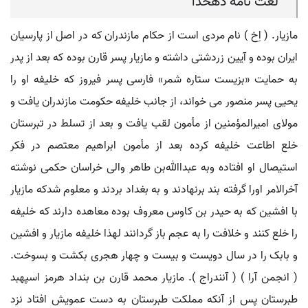
لغت نامه دهخدا
مازیار. ( اِخ ) نام مردی است از حکام مازندران که در اصل از پارسیان
ایران بوده و آیین زردشتی داشته و مازیار پسر قارن بوده که بعد از پدر
به حمایت «بزیست ستاره شمر» فارسی پسر فیروز که خلیفه او را
یحیی پسر منصور می خواند، از جانب خلیفه حکومت مازندران یافت و
مولای امیرالمؤمنین از مأمون لقب یافت و بعد از تسلط در تبرستان
خلع اطاعت خلیفه کرده بعد از مأمون ابراهیم معتصم در فکر
استیصال او افتاده وبه عبداﷲبن طاهر والی خراسان حکمی نوشته
آخرالامر اورا گرفته بند برنهادند و به بغداد بردند و معلوم شدکه مازیار
با افشین که به حیدر بن کاوس معروف بوده معاهده دارند که خلیفه
را خلع کنند و خلافت را به عجم باز گردانند لهذا خلیفه مازیار و افشین
و بابک را در سال دویست و بیست و چهار هجری بکشت و بسوخت.
( انجمن آرا ) ( آنندراج ). مازیار محمد قارن بن بنداد هرمز اسپهبد
طبرستان پس از آنکه مملکت طبرستان به دست عمویش افتاد نزد