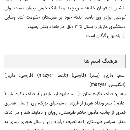
افشین از فرمان خلیفه سرپیچید و با بابک خرمی پیمان بست. ولی
کوهیار برادر وی بامید اینکه خود بر طبرستان حکومت کند وسایل
دستگیری مازیار را بسال ۲۲۵ ه.ق. در بغداد بقتل رسید.
از آبادیهای گرگان است
فرهنگ اسم ها
اسم: مازیار (پسر) (فارسی) (تلفظ: māzyār) (فارسی: مازيار)
(انگلیسی: mazyar)
معنی: صاحب کوهستان، ( = ماه ایزدیار، مازدیار )، صاحبِ کوه ماز، (
اَعلام ) پسر ونداد هرمز از فرزندان سوخرای بزرگ، وی از سال هجری
قمری از جانب مأمون حاکم طبرستان، رویان و دماوند شد و در اندک
مدتی سراسر طبرستان را به تصرف درآورد وی از سال هجری قمری به