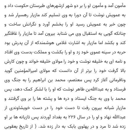
مأمون آمد و مأمون او را بر دو شهر ازشهرهای طبرستان حکومت داد و
به عمویش نوشت تا آن دورا به وی تسلیم کند مازیار رهسپار شد و
چون خبر به عمویش رسید او را بخشم آورد و نگرانش ساخت و
چنانکه گویی به استقبال وی می شتابد بیرون آمد تا مازیار را غافلگیر
کند و بکشد اما مازیار به اشارت غلامی هوشمندکه از آن پدرش بود
حربه در سینه عموی خود زد و او را بکشت و مملکت بدست وی افتاد
و نامه ای به خلیفه نوشت و خود را مولای خلیفه خواند و چون کارش
بالا گرفت خود را برتر از آن دانست که مولای امیرالمؤمنین گوید
ونافرمانی آغاز کرد پس معتصم، محمد بن ابراهیم را به جنگ وی
فرستاد و به عبداﷲبن طاهر نوشت که او را با لشکر کمک دهد، پس
محمد با وی به جنگ ایستاد و دره ها و پشته ها را بر وی گرفتند و
مازیار شبانه بیرون رفت تا دست خود را در دست خویشاوندی از
عبداﷲ نهاد و او را در سال 226 به بغداد آوردند پس تازیانه ها بر او
زده شد تا مرد و در پهلوی بابک به دار زده شد. ( از تاریخ یعقوبی