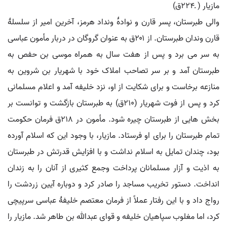
مازیار ( ـ۲۲۴ق)
والی طبرستان، پسر قارن و نوادۀ ونداد هرمز، آخرین امیر از سلسلۀ
قارن وندان طبرستان. از ۲۰۱ق به عنوان گروگان در دربار مأمون عباسی
به سر می برد و پس از هفت سال به همراه موسی بن حفص به
طبرستان آمد و بر سر تصاحب املاک خود با شهریار بن شروین به
منازعه برخاست و برای شکایت از او، نزد خلیفه آمد و اعلام مسلمانی
کرد و پس از فوت شهریار (۲۱۰ق) به طبرستان بازگشت و توانست بر
بخش هایی از طبرستان چیره شود. مأمون در ۲۱۸ق فرمان حکومت
تمام طبرستان را برای او فرستاد. مازیار، با وجود این که اسلام آورده
بود، چندان تمایل به اسلام نداشت و با افزایش قدرتش در طبرستان
به اذیت و آزار مسلمانان پرداخت وجمع کثیری از آنان را به زندان
انداخت. دستور تخریب مساجد را صادر کرد و دوباره آیین زردشت را
رواج داد و با این رفتار عملاً از فرمان معتصم خلیفۀ عباسی سرپیچی
کرد، اما مغلوب سپاهیان خلیفه و قوای عبدالله بن طاهر شد. مازیار را