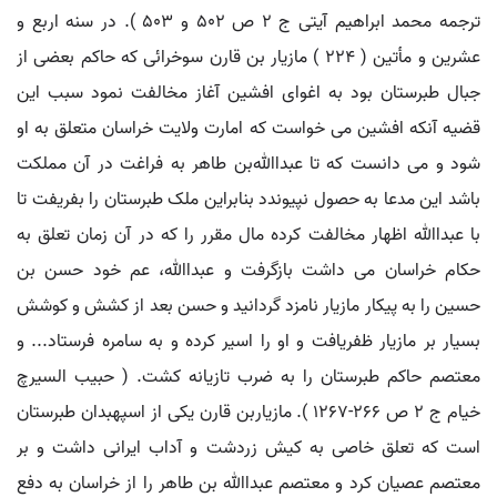
ترجمه محمد ابراهیم آیتی ج 2 ص 502 و 503 ). در سنه اربع و
عشرین و مأتین ( 224 ) مازیار بن قارن سوخرائی که حاکم بعضی از
جبال طبرستان بود به اغوای افشین آغاز مخالفت نمود سبب این
قضیه آنکه افشین می خواست که امارت ولایت خراسان متعلق به او
شود و می دانست که تا عبداﷲبن طاهر به فراغت در آن مملکت
باشد این مدعا به حصول نپیوندد بنابراین ملک طبرستان را بفریفت تا
با عبداﷲ اظهار مخالفت کرده مال مقرر را که در آن زمان تعلق به
حکام خراسان می داشت بازگرفت و عبداﷲ، عم خود حسن بن
حسین را به پیکار مازیار نامزد گردانید و حسن بعد از کشش و کوشش
بسیار بر مازیار ظفریافت و او را اسیر کرده و به سامره فرستاد... و
معتصم حاکم طبرستان را به ضرب تازیانه کشت. ( حبیب السیرچ
خیام ج 2 ص 266-1267 ). مازیاربن قارن یکی از اسپهبدان طبرستان
است که تعلق خاصی به کیش زردشت و آداب ایرانی داشت و بر
معتصم عصیان کرد و معتصم عبداﷲ بن طاهر را از خراسان به دفع