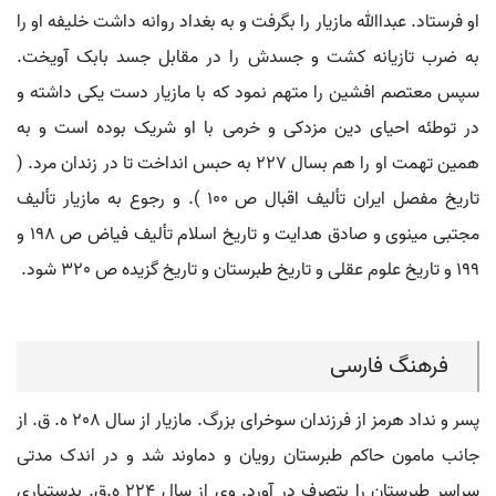
او فرستاد. عبداﷲ مازیار را بگرفت و به بغداد روانه داشت خلیفه او را
به ضرب تازیانه کشت و جسدش را در مقابل جسد بابک آویخت.
سپس معتصم افشین را متهم نمود که با مازیار دست یکی داشته و
در توطئه احیای دین مزدکی و خرمی با او شریک بوده است و به
همین تهمت او را هم بسال 227 به حبس انداخت تا در زندان مرد. (
تاریخ مفصل ایران تألیف اقبال ص 100 ). و رجوع به مازیار تألیف
مجتبی مینوی و صادق هدایت و تاریخ اسلام تألیف فیاض ص 198 و
199 و تاریخ علوم عقلی و تاریخ طبرستان و تاریخ گزیده ص 320 شود.
فرهنگ فارسی
پسر و نداد هرمز از فرزندان سوخرای بزرگ. مازیار از سال ۲٠۸ ه. ق. از
جانب مامون حاکم طبرستان رویان و دماوند شد و در اندک مدتی
سراسر طبرستان را بتصرف در آورد. وی از سال ۲۲۴ ه.ق. بدستیاری