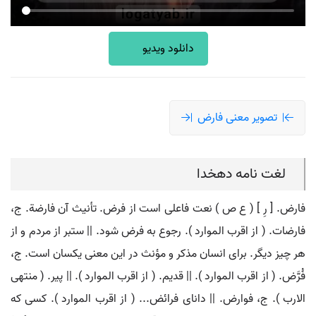
دانلود ویدیو
تصویر معنی فارض
لغت نامه دهخدا
فارض. [ رِ ] ( ع ص ) نعت فاعلی است از فرض. تأنیث آن فارضة. ج،
فارضات. ( از اقرب الموارد ). رجوع به فرض شود. || ستبر از مردم و از
هر چیز دیگر. برای انسان مذکر و مؤنث در این معنی یکسان است. ج،
فُرَّض. ( از اقرب الموارد ). || قدیم. ( از اقرب الموارد ). || پیر. ( منتهی
الارب ). ج، فوارض. || دانای فرائض... ( از اقرب الموارد ). کسی که