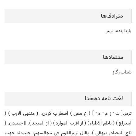
مترادف‌ها
بازدارنده، ترمز
متضادها
شتاب، گاز
لغت نامه دهخدا
ترمز.[ ت َ رَ م ْ م ُ ] ( ع مص ) اضطراب کردن. ( منتهی الارب ) (
آنندراج ) ( ناظم الاطباء ) ( از اقرب الموارد ) ( از المنجد ). || جنبیدن. (
تاج المصادر بیهقی ). یقال ترمزالقوم فی مجالسهم؛ جنبیدند جهت