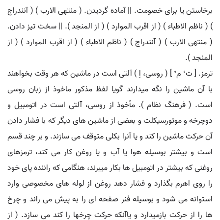
برخاستن یا برای خصومت. || آماده گردیدن. ( منتهی الارب ) ( آنندراج
) ( ناظم الاطباء ) ( از اقرب الموارد ) ( از المنجد ). || سخت تیز دادن.
( منتهی الارب ) ( آنندراج ) ( ناظم الاطباء ) ( از اقرب الموارد ) ( از
المنجد ).
ترمز. [ ت ُ م ُ ] ( روسی، اِ ) آلتی است در ماشین که هر وقت بخواهند
با آن ماشین را نگه میدارند گویا لفظ مذکور ماخوذ از زبان روسی
است. ( فرهنگ نظام ). مأخوذ از روسی، آلتی است در اتومبیل و
دوچرخه و موتورسیکلت و بعضی از ماشین های دیگر که با فشار دادن
آن حرکت ماشین را کند و یا آنرا بکلی متوقف می سازند. و بر چند قسم
است و بیشتر بوسیله هوا یا آب و یا روغن کار می کند، ترمزهای
روغنی که بیشتر در اتومبیل ها بکار میبرند، هنگامی که راننده پای خود
را روی اهرم بگذارد و فشار دهد روغن از لوله های مخصوصی وارد
استوانه می شود و بوسیله فنر صفحه ای را به پیش می راند و چرخ
ها را از حرکت بازمیدارد و یاآنکه حرکت چرخها را کند می سازد. ( از