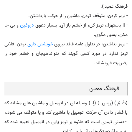
فرهنگ عمید ).
- ترمز کردن؛ متوقف کردن. ماشین را از حرکت بازداشتن.
- || باستهزاء، ترمز کن، از خشم باز آی. بسیار دعوی
دروغین
و بی جا
مکن. بسیار مگوی.
- ترمز نداشتن؛ در تداول عامه فاقد نیروی
خویشتن داری
بودن. فلانی
ترمز ندارد در مورد کسی گویند که نتواندهیجان و خشم خود را
بضرورت فرونشاند.
فرهنگ معین
(تُ مُ ) (روس. ) (اِ. ) وسیله ای در اتومبیل و ماشین های مشابه که
با فشار دادن آن حرکت اتومبیل یا ماشین کند و یا متوقف می شود.،
~دستی ترمزی است که علاوه بر ترمز پایی در اتومبیل تعبیه شده که
به وسیلة دستگیره ای آن را می کشند.