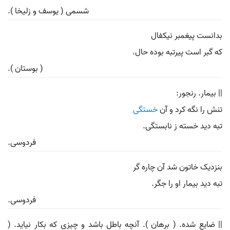
شسمی ( یوسف و زلیخا ).
بدانست پیغمبر نیکفال
که گبر است پیرتبه بوده حال.
( بوستان ).
|| بیمار. رنجور:
تنش را نگه کرد و آن
خستگی
تبه دید خسته ز نابستگی.
فردوسی.
بنزدیک خاتون شد آن چاره گر
تبه دید بیمار او را جگر.
فردوسی.
|| ضایع شده. ( برهان ). آنچه باطل باشد و چیزی که بکار نیاید. (