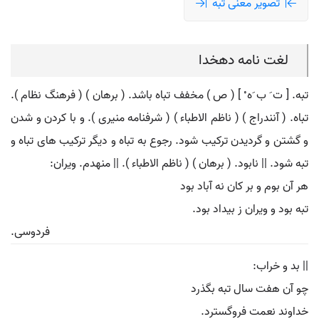
تصویر معنی تبه
لغت نامه دهخدا
تبه. [ ت َ ب َه ْ ] ( ص ) مخفف تباه باشد. ( برهان ) ( فرهنگ نظام ).
تباه. ( آنندراج ) ( ناظم الاطباء ) ( شرفنامه منیری ). و با کردن و شدن
و گشتن و گردیدن ترکیب شود. رجوع به تباه و دیگر ترکیب های تباه و
تبه شود. || نابود. ( برهان ) ( ناظم الاطباء ). || منهدم. ویران:
هر آن بوم و بر کان نه آباد بود
تبه بود و ویران ز بیداد بود.
فردوسی.
|| بد و خراب:
چو آن هفت سال تبه بگذرد
خداوند نعمت فروگسترد.