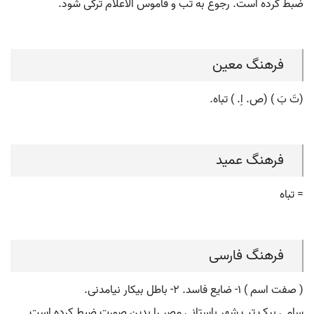
ضبط کرده است. رجوع به تب و قاموس الاعلام ترکی شود.
فرهنگ معین
(تَ بَ ) (ص. اِ. ) تباه.
فرهنگ عمید
= تباه
فرهنگ فارسی
( صفت اسم ) ۱- ضایع فاسد. ۲- باطل بیکار نیامدنی.
سامی بیک تب شهر باستانی مصر را بدین صورت ضبط کرده است.