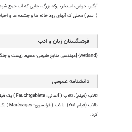
آبگیر، حوض، استخر، برکه بزرگ، جایی که آب جمع شود
( اسم ) محلی که آبهای رود خانه ها و چشمه ها و احیانا 
فرهنگستان زبان و ادب
{wetland} [مهندسی منابع طبیعی- محیط زیست و جنگل] محدوده ای بینابین بوم سازگان های آبی و خاکی که مدتی از سال غرقاب می شود و مناسب رشد گیاهان آب رُست است
دانشنامه عمومی
تالاب (فیلم). تالاب ( آلمانی: Feuchtgebiete ) یک فیلم درام کمدی است که در سال ۲۰۱۳ منتشر شد.
کرد.