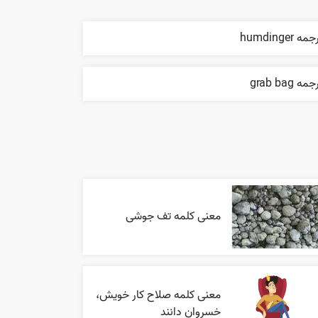
مه humdinger
مه grab bag
معنی کلمه تف جوشی
معنی کلمه صلاح کار خویش،
خسروان دانند