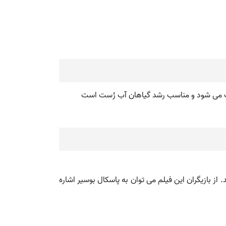
فرانسوی: Marécages ) یک فیلم درام کانادایی به کارگردانی گی ادوان است که در سال ۲۰۱۱ منتشر شد. از بازیگران این فیلم می توان به پاسکال بوسیر اشاره