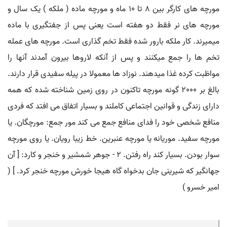
مورچه های کارگر بین ۸ تا ۱٠ ماه و مورچه ماده ( ملکه ) یک سال و
مورچه های نر فقط دو هفته است یعنی پس از جفتگیری با ماده
میمیرند. کار ملکه بارور شده فقط تخم گذاری است. مورچه های عمله
تخم ها را جمع میکنند و پس از آنکه لاروها بیرون آمدند آنها را
مواظبت کرده غذا میدهند. نوزاد ها معمولا در پیله سفیدی قرار دارند.
بالغ بر ۲٠٠٠ گونه مورچه تاکنون در روی زمین شناخته شده که همه
دارای زندگی و قوانین اجتماعی کاملند و بسیار اتفاق می افتد که فردی
منافع شخصی خود را فدای منافع جمع می کند مور جمع: مورچگان. یا
مورچه سفید. موریانه یا مورچه عنبرین. خط زیبا رویان. یا روی مورچه
سوار بودن. بسیار کند راه رفتن. ۲ - جوهر شمشیر و خنجر و کارد: [ آن
جهانگیر که شیرینی جان بدخواه گاه هیجا خورش مورچه خنجر کرد. ] (
امیر خسرو )