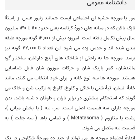
دانشنامه عمومی
مور یا مورچه حشره ای اجتماعی ایست همانند زنبور عسل از راستهٔ
نازک بالان که در میانه های دورهٔ کرتاسه یعنی حدود ۱۱۰ تا ۱۳۰ میلیون
سال پیش تکامل یافته است. امروزه بیش از ۱۲٬۰۰۰ گونه مورچه طبقه
بندی شده اند و حدس زده می شود این تعداد تا ۲۲٬۰۰۰ گونه نیز
برسد. مورچه ها به راحتی از شاخک های آرنج دارشان، ساختار گره
مانندشان، کمر باریک شان و حرکات موزون شان قابل شناسایی
هستند. مورچه ها سه نوع خانه را برای خود انتخاب می کنند، مانند
خانهٔ انسان، تپهٔ شنی یا خاکی و کلوخ. کلوخ به ترکیب شن و خاک می
گویند که استحکام بیشتری در برابر باران و طوفان داشته باشد. بدن
مورچه دارای سه قسمت اصلی است. سر، تنه ( یا بخش میانی )،
پشت یا متازوم ( Metatasoma ) و تمامی پاها ( سه جفت ) به
قسمت تنه متصل می شوند.
اندازهٔ اجتماع مورچه ها می تواند از چند ده مورچهٔ شکارچی در یک