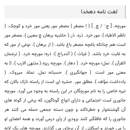
لغت نامه دهخدا
مورچه. [ چ َ / چ ِ ] ( اِ مصغر ) مصغر مور یعنی مور خرد و کوچک. (
ناظم الاطباء ). مور خرد. ذره. ذر.( حاشیه برهان چ معین ). مصغر مور
است هم چنانکه باغچه مصغر باغ باشد. ( از برهان ). نوعی از مور که
به غایت خرد باشد. ( غیاث ) ( آنندراج ): ذره؛ مورچه خرد. ( ترجمان
القرآن ). نمل؛ مورچه خرد. ( دهار ). مورچه ریزه.( منتهی الارب ). || به
معنی مور است. ( جهانگیری ). حسبانه نمل. نملة. میروک. (
یادداشت مؤلف ). مطلق مور. حشره ای است از راسته نازک بالان که
تیره خاصی را به نام مورچگان در این راسته به وجود می آورد. مورچه
جانوری است اجتماعی و دارای انواع گوناگون، که برخی از گونه های
آن گوشتخوار و خطرناکند و چون دسته جمعی حمله می کنند هر
جانوری را که غافلگیر کنند بزودی از پای درمی آورند و همه اعضای او
را می خورند و اسکلتی از آن برجای می گذارند. مورچه های یک لانه