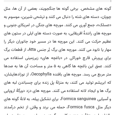
گونه های مشخص. برخی گونه ها جنگجویند، بعضی از آن ها، مثل
چوپان، دسته های شته را دنبال می کنند و ترشحی شیرین، موسوم به
«عسلک»، جمع آوری می کنند. مورچه های جنگی در امریکای جنوبی و
مورچه های رانندۀ افریقایی، به صورت دسته های ایلی در ستون های
عظیم حرکت می کنند. این مورچه ها در مسیر خود جانوران دیگر را
مهار یا نابود می کنند. مورچه های برگ بُر جنس Atta، از قطعات برگ
برای پرورش قارچ خوراکی در «باغچه های» زیرزمینی استفاده می
کنند. عمق این باغچه ها گاهی به ۵ متر و مساحت آن ها به صدها
متر مربع می رسد. مورچه های بافنده Oecophylla، از نوزادهایشان،
که ابریشم تولید می کنند، به منزلۀ پل زنده برای چسباندن لبه های
برگ ها و ایجاد لانه استفاده می کنند. مورچه های دزد دورگۀ اروپایی
و آسیایی Formica sanguinea، برای تشکیل پیله، به لانۀ گونه های
دیگر مثل Formica fusca، حمله می برند و وقتی از تخم درآمدند