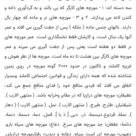
سه دسته اند: 1 - مورچه های کارگر که بی بالند و به گردآوری دانه و
کندن لانه می پردازند. 2 و 3 - مورچه های نر و ماده که چهار بال
دارند. بالهای جنس ماده ( ملکه ) پس از جفت گیری می افتد و عمر
آنها یک سال است. و کارشان فقط تخمگذاری است. عمر مورچه های
نر فقط دو هفته است یعنی پس از جفت گیری می میرند و عمر
مورچه های کارگر بین هشت تا ده ماه است. مورچه ها از نظر هوش و
غریزه کاملند و تاکنون در حدود 2000 گونه مورچه در روی زمین
شناخته شده که همه دارای زندگی و قوانین اجتماعی کاملند وبسیار
اتفاق می افتد که فردی منافع خود را فدای منافع جمع می کند:
عقیفان؛ مورچه های درازپا که در مقابر وخرابه باشد. ( منتهی الارب ).
شیقتبان. طثرح. طبرج. ( منتهی الارب ). نمل. ( منتهی الارب ) ( دهار
). نملة. قردوع.دیسمة. ذر. دبی [ دَ با ]. قمل. دمة. دسمة. دنمة.
دنامة: عقفان؛ جد مورچه های سرخ. دعاع؛ مورچه های سیاه بازو.
دعبوب؛ مورچه ای است سیاه. دعابه و دبدب؛ رفتارمورچه درازپای.