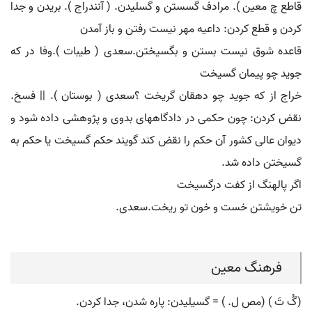
قاطع چ معین ). مرادف گسستن و گسلیدن. ( آنندراج ). بریدن و جدا
کردن و قطع کردن: داعیه مهر نیست رفتن و باز آمدن
قاعده شوق نیست بستن و بگسیختن.سعدی ( طیبات ).وفا در که
جوید چو پیمان گسیخت
خراج از که جوید چو دهقان گریخت ؟سعدی ( بوستان ). || فسخ.
نقض کردن: چون حکمی در دادگاههای بدوی و پژوهشی داده شود و
دیوان عالی کشور آن حکم را نقض کند گویند حکم گسیخت یا حکم به
گسیختن داده شد.
اگر پالهنگ از کفت درگسیخت
تن خویشتن خست و خون تو ریخت.سعدی.
فرهنگ معین
(گُ تَ ) (مص ل. ) = گسیلیدن: پاره شدن، جدا کردن.