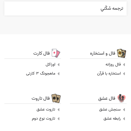
ترجمه سُکْني
فال و استخاره
فال کارت
فال روزانه
اوراکل
استخاره با قرآن
ماهجونگ 3 کارتی
فال عشق
فال تاروت
سنجش عشق
تاروت عشق
رابطه عشق
تاروت نوع دوم