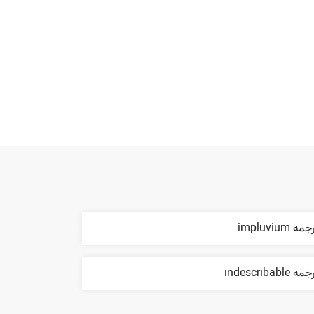
مه impluvium
ه indescribable