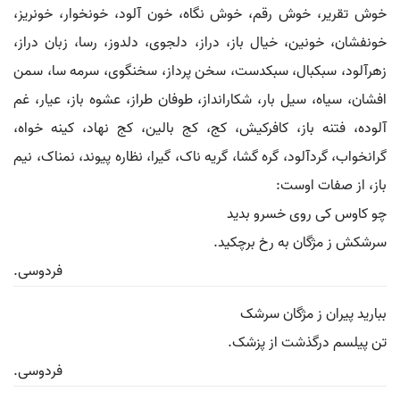
خوش تقریر، خوش رقم، خوش نگاه، خون آلود، خونخوار، خونریز،
خونفشان، خونین، خیال باز، دراز، دلجوی، دلدوز، رسا، زبان دراز،
زهرآلود، سبکبال، سبکدست، سخن پرداز، سخنگوی، سرمه سا، سمن
افشان، سیاه، سیل بار، شکارانداز، طوفان طراز، عشوه باز، عیار، غم
آلوده، فتنه باز، کافرکیش، کج، کج بالین، کج نهاد، کینه خواه،
گرانخواب، گردآلود، گره گشا، گریه ناک، گیرا، نظاره پیوند، نمناک، نیم
باز، از صفات اوست:
چو کاوس کی روی خسرو بدید
سرشکش ز مژگان به رخ برچکید.
فردوسی.
ببارید پیران ز مژگان سرشک
تن پیلسم درگذشت از پزشک.
فردوسی.