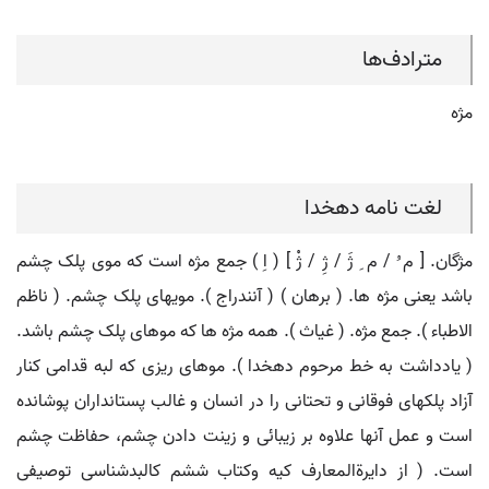
مترادف‌ها
مژه
لغت نامه دهخدا
مژگان. [ م ُ / م ِ ژَ / ژِ / ژْ ] ( اِ ) جمع مژه است که موی پلک چشم
باشد یعنی مژه ها. ( برهان ) ( آنندراج ). مویهای پلک چشم. ( ناظم
الاطباء ). جمع مژه. ( غیاث ). همه مژه ها که موهای پلک چشم باشد.
( یادداشت به خط مرحوم دهخدا ). موهای ریزی که لبه قدامی کنار
آزاد پلکهای فوقانی و تحتانی را در انسان و غالب پستانداران پوشانده
است و عمل آنها علاوه بر زیبائی و زینت دادن چشم، حفاظت چشم
است. ( از دایرةالمعارف کیه وکتاب ششم کالبدشناسی توصیفی