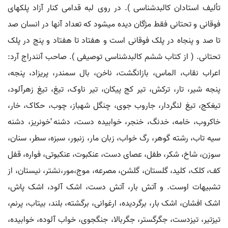
تألیف استادان کالبدشناسی ). در روی لبه قدامی کنار آزاد پلکهای
فوقانی و تحتانی فقط مژگان دیده میشود که تعداد آنها در انسان صد
تا صد و پنجاه در پلک فوقانی است و هفتاد تا هفتاد و پنج در پلک
تحتانی. ( از کتاب ششم کالبدشناسی توصیفی ). صاحب آنندراج آرد:
اعراب نقاب، الماس، بازانگشت، ناخن، بال سمندر، پریزاد، پنجه،
پنجه شیر، تار، ترکش، تیر کج پیکان، تیر ناوک، تیغ، تیغ زهرآلود،
تیغکج، تیغ لنگردار، جاروب جوی، چنگل شهباز، چوب، حکاک، خار،
خاکروب، خامه، خدنگ، خنجر، خوابیده دست، دشنه ٔخونریز، دشنه
سیه تاب، رشته گوهر، رگ خواب، زبان مار، زنبور، سبزه، سطر، سنان،
سوزن، شاخ، شکر، طفل، عصای دست، عنکبوت، عنکبوتی، فواره، قفل
کف، کلک، کلید، گلستان، گلشن، مصرعه، موج،مور،نشتر، نیستان، از
تشبیهات اوست. و آتش بار، آتش دست، اشک آلود، اشک پاش،
اشک افشان، اشک بار، برگردیده، ارغوانی، برگشته، بلند، بیتاب، پرنم،
تیزتیر، تیزدست، جگرگستر، جگربالا، جنگجوی، خواب آلوده، خوابیده،