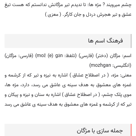
چشم میرویند ? مژه ها: تا ندیدم تیر مژگانش ندانستم که هست تیغ
عشق و تیر هجرش دردل و جان کارگر. ( معزی )
فرهنگ اسم ها
اسم: مژگان (دختر) (فارسی) (تلفظ: mož (e) gān) (فارسی: مژگان)
(انگلیسی: mozhgan)
معنی: مژه، ( در اصطلاح عشاق ) اشاره به نیزه و تیر که از کرشمه و
غمزه های معشوق به هدف سینه ی عاشق می رسد، دارد، مژه ها،
موی پلک چشم، ( در اصطلاح عشاق ) اشاره به سنان و نیزه و پیکان و
تیر که از کرشمه و غمزه های معشوق به هدف سینه ی عاشق می رسد
جمله سازی با مژگان