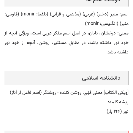
اسم: منیر (دختر) (عربی) (مذهبی و قرآنی) (تلفظ: monir) (فارسی:
منير) (انگلیسی: monir)
معنی: درخشان، تابان، در اصل اسم مذکر عربی است، ویژگی آنچه از
خود نور داشته باشد، در مقابلِ مستنیر، روشن، آنچه از خود نور
داشته باشد
دانشنامه اسلامی
[ویکی الکتاب] معنی مُنِیرِ: روشن کننده - روشنگر (اسم فاعل از أنارَ)
ریشه کلمه:
نور (۱۹۴ بار)