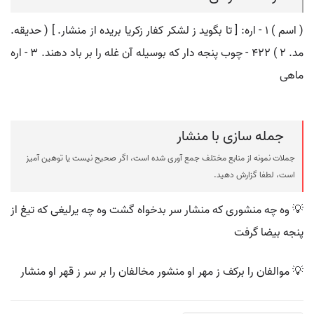
( اسم ) ۱ - اره: [ تا بگوید ز لشکر کفار زکریا بریده از منشار. ] ( حدیقه.
مد. ۲ ) ۴۲۲ - چوب پنجه دار که بوسیله آن غله را بر باد دهند. ۳ - اره
ماهی
جمله سازی با منشار
جملات نمونه از منابع مختلف جمع آوری شده است، اگر صحیح نیست یا توهین آمیز
است، لطفا گزارش دهید.
💡 وه چه منشوری که منشار سر بدخواه گشت وه چه یرلیغی که تیغ از
پنجه بیضا گرفت
💡 موالفان را برکف ز مهر او منشور مخالفان را بر سر ز قهر او منشار