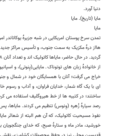
دنیا آورد.
مایا (تاریخ). مایا
مایا
خراج می گرفت؛ آنان با همسایگان خود در شمال و جنو
ای با یک گاه شمار، خدایان فراوان، و آداب و رسوم خ
ساختند؛ در کتیبه ها از خط هیروگلیف استفاده می کردن
رصد سیارۀ زُهره (وِنوس) تنظیم می کردند. مایاها، پس
نفوذ مسیحیت کاتولیک، که آن هم البته از شعائر مایا
خورشید، مادر ماه و ستارۀ صبح، که خدای جنگجویان ب
قدیسین محلی نیز در حفظ محصولات کشاورزی نقشی دارند