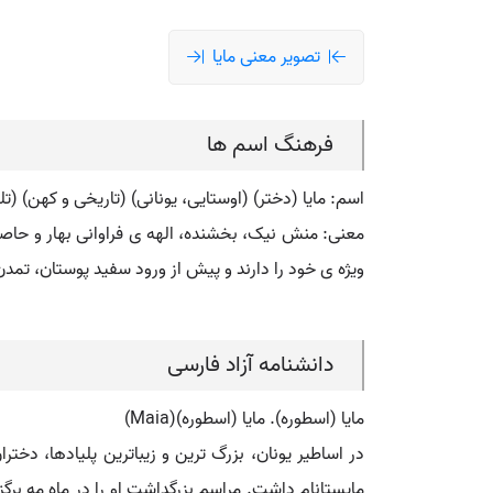
تصویر معنی مایا
فرهنگ اسم ها
اسم: مایا (دختر) (اوستایی، یونانی) (تاریخی و کهن) (تلفظ: māyā) (فارسی: مايا) (انگلیسی
معنی: منش نیک، بخشنده، الهه ی فراوانی بهار و حاصل خ
ویژه ی خود را دارند و پیش از ورود سفید پوستان، تمد
دانشنامه آزاد فارسی
مایا (اسطوره). مایا (اسطوره)(Maia)
در اساطیر یونان، بزرگ ترین و زیباترین پلیادها، دختران
مایستانام داشت. مراسم بزرگداشت او را در ماه مه برگزا