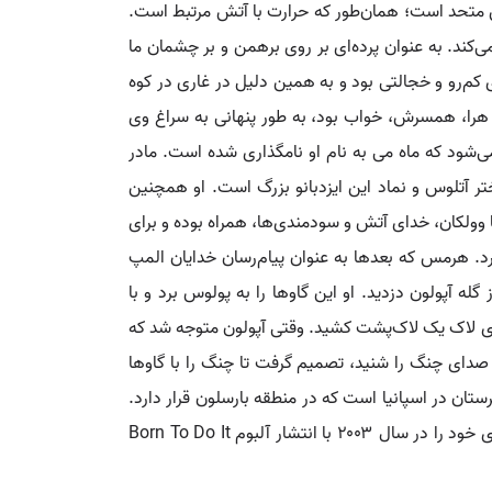
ن متحد است؛ همان‌طور که حرارت با آتش مرتبط است.
‌کند. به عنوان پرده‌ای بر روی برهمن و بر چشمان ما
ی کم‌رو و خجالتی بود و به همین دلیل در غاری در کوه
 که هرا، همسرش، خواب بود، به طور پنهانی به سراغ وی
ه می‌شود که ماه می به نام او نامگذاری شده است. مادر
تر آتلوس و نماد این ایزدبانو بزرگ است. او همچنین
 وولکان، خدای آتش و سودمندی‌ها، همراه بوده و برای
ورد. هرمس که بعدها به عنوان پیام‌رسان خدایان المپ
 آپولون دزدید. او این گاوها را به پولوس برد و با
روی لاک یک لاک‌پشت کشید. وقتی آپولون متوجه شد که
 صدای چنگ را شنید، تصمیم گرفت تا چنگ را با گاوها
ستان در اسپانیا است که در منطقه بارسلون قرار دارد.
کیم یونگ سوک که بیشتر با نام هنری مایا شناخته می‌شود، یک خواننده پاپ راک و بازیگر اهل کره جنوبی است. او فعالیت هنری خود را در سال ۲۰۰۳ با انتشار آلبوم Born To Do It