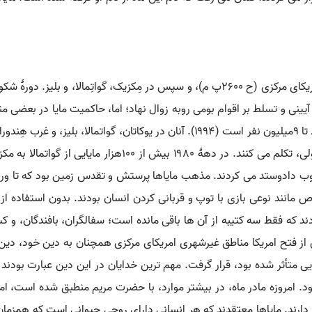
گردید. در حال حاضر، مایاها کاتولیک اند و تعداد آنان ۸ تا ۹میلیون نفر است (۱۹۹۴). 
از خانوادۀ زبان های توتوناک ـ مایایی(پِنوتی)، و اسپانیولی، تک
ب دادوستد می کردند. مذهب مایاها پرستش و تقدس زمین بود که تا ورو
اص مانند نوعی بازی با توپ و قربانی کردن انسان بودند. بدون استفاده 
د که فقط سه کتیبه از آن ها باقی مانده است؛ سفالگران، بافندگان، و ک
 از فتح امریکا مناطق غیرشهری امریکای مرکزی همچنان به دین خود، دین 
یی متأثر شده بود، قرار گرفت. مهم ترین خدایان در این دین عبارت بودن
ود. امروزه مادر ماه، در بیشتر موارد، با حضرت مریم منطبق شده است
. مایاها معتقدند که هر انسانی دارای روحی حیوانی است که همزمان با 