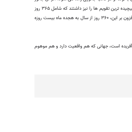
کشته شود، فرد نیز خواهد مرد. دین مایایی، همچون اکثر ادیان سنتی امریکای میانه، در اصل دینی شمنی است. مایاها یکی از پیچیده ترین تقویم ها را نیز داشتند که شامل ۳۶۵ روز
می شد. ۳۶۴ روز از سال آن ها به ۲۸ هفتۀ سیزده روزه تقسیم می شد و سال جدید در روز سیصدوشصت وپنجم آغاز می شد. افزون بر این، ۳۶۰ روز از سال به هجده ماه بیست روزه
 آفریده است، جهانی که هم واقعیت دارد و هم موهوم