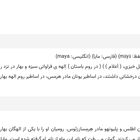
: maya)
یزی، ( اَعلام ) ) ( در روم باستان ) اِلهه ی فراوانی سبزه و بهار در نزد
ن درخشانی داشتند، در اساطیر یونان مادر هرمس، در اساطیر روم الهه بها
 اطلس و پلیونهو مادر هِرمِساززئوس. رومیان او را با یکی از الهگان بهار 
ر می کردند. گمان می رفت که نام این ماه از نام او گرفته شده است. مایا، 