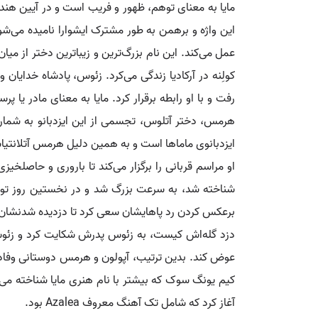
مایا به معنای توهم، ظهور و فریب است و در آیین هن
این واژه و برهمن به طور مشترک ایشوارا نامیده می‌شو
عمل می‌کند. این نام بزرگ‌ترین و زیباترین دختر از می
کولِنه در آرکادیا زندگی می‌کرد. زئوس، پادشاه خدایان
رفت و با او رابطه برقرار کرد. مایا به معنای مادر یا 
هرمس، دختر آتلوس، تجسمی از این ایزدبانو به شمار م
ایزدبانوی ماماها است و به همین دلیل هرمس آتلانتیاس
او مراسم قربانی را برگزار می‌کند تا باروری و حاصلخ
شناخته شد، به سرعت بزرگ شد و در نخستین روز تولدش،
برعکس کردن رد پاهایشان سعی کرد تا دزدیده شدنشان ر
دزد گله‌اش کیست، به زئوس پدرش شکایت کرد و زئوس دس
عوض کند. بدین ترتیب، آپولون و هرمس دوستانی وفادار ش
آغاز کرد که شامل تک آهنگ معروف Azalea بود.