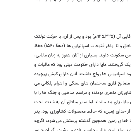
تمدن سرخ پوستان امریکایی در شبه جزیرۀ یوکاتاندر امریکای مرکزی (ح ۲۶۰۰پ م)، و سپس در مِکزیک، گواتِمالا، و بلیز. دورۀ شکوفایی آن (۳۲۵ـ۹۲۵م) بود و پس از آن، با حرکت تولتک
هااز درۀ مکزیک به سمت جنوب، و تأسیس مراکز جدید آیینی و تسلط بر اقوام بومی روبه زوال نهاد؛ اما، حاکمیت مایا در بعضی مناطق و تا اواخر فتوحات اسپانیایی ها (دهۀ ۱۵۶۰) حفظ
آنان در یوکاتان، گواتمالا، بلیز، و غرب هِندوراس سکونت دارند. بسیاری از آنان هنوز به زبان مایایی،
لم می کنند. در دهۀ ۱۹۸۰ بیش از ۱۰۰هزار مایایی از گواتمالا به مکزیک گریختند. مایا دارای حکومت دینی بود که مالیات و
د اسپانیولی ها رواج داشت؛ آنان دارای کیش پیچیده
از مصالح فلزی ساختمان های سنگی و اهرام پلکانی می
شاورزان ماهری بودند؛ و مراسم مذهبی و جنگ ها را با
مایا، پای بند ماندند اما سایر مناطق آن به شدت تحت
د از خدای زمین، که حافظ محصولات کشاورزی بود، پدر
، اما خدای زمین همچون گذشته پرستش می شود، اگرچه
تولد او در قالب جانوری زاده می شود. اگر آن جانور