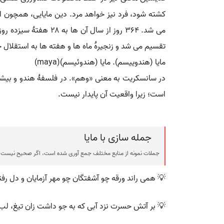
تقسیم می شد و زنجیرۀ ماه ها و هفته ها به استقلال جلو می رفتند و هر ۲۶۰ روز، هفته و م
مایا (هندوییسم). مایا (هندوئیسم)(maya)
در سانسکریت به معنی «وهم». در فلسفۀ هندو و بیشتر
است؛ زیرا واقعیت آن پایدار نیست.
جمله سازی با مایا
جملات نمونه از منابع مختلف جمع آوری شده است، اگر صحیح نیست ی
💡 همی راند ورقه چو آشفتگان چو مهر آزمایان و دل رفت
💡 بر آتش حسرت نزد آبی که به جو داشت زان تیغ، لب ز