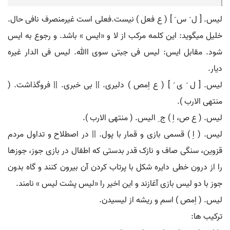
لیس. [ ل َ س َ ] ( ع فعل ) نیست.فعلی است غیرمنصرف نافی حال.
خلیل میگوید: این کلمه مرکب از لا و «ایس » باشد. و رجوع به ایس
شود. مقابل ایس: لیس فی جبتی سوی اﷲ. لیس فی الدار غیره
دیار.
لیس. [ ل َ ی َ ] ( ع اِمص ) دلیری. || بی خبری. || فروگذاشت. (
منتهی الارب ).
لیس. ( ع ص، اِ ) ج ِ الیس. ( منتهی الارب ).
لیس. ( اِ ) قسمی بازی و قمار با پول. || در اصطلاح و تداول مردم
قزوین، سنگی صاف و نازک قدر بدستی که اطفال در بازی جوز، جوزها
را از درون خطی دایره شکل با پرتاب کردن آن بیرون کنند و گاه بدون
جوز با دو لیس بازی آغازند و این اخیر را «لیس پشت لیس » نامند.
لیس. ( اِمص ) اسم و ریشه از لیسیدن.
ترکیب ها: