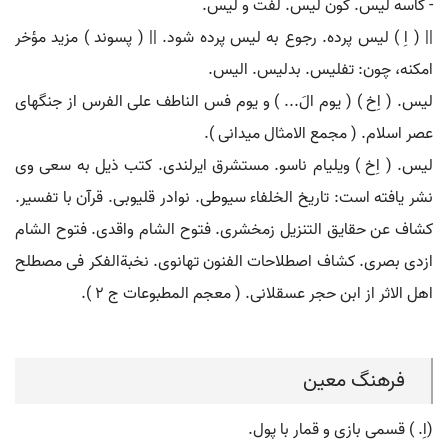
- کاسه لیس. کون لیس. لفت و لیس.
|| ( اِ ) لیس پرده. رجوع به لیس پرده شود. || ( پسوند ) مزید مؤخر
امکنه، چون: تفلیس. بدلیس. الیس.
لیس. ( اِخ ) ( یوم الَ... ) و یوم فس الناطف علی الفرس از جنگهای
عصر اسلام. ( مجمع الامثال میدانی ).
لیس. ( اِخ ) ویلیام ناسو. مستشرق ایرلندی. کتب ذیل به سعی وی
نشر یافته است: تاریخ الخلفاء سیوطی. نوادر قلیوبی. قرآن با تفسیر.
کشاف عن حقایق التنزیل زمخشری. فتوح الشام واقدی. فتوح الشام
ازدی بصری. کشاف اصطلاحات الفنون تهانوی. نخبةالفکر فی مصطلح
اهل الاثر از ابن حجر عسقلانی. ( معجم المطبوعات ج 2 ).
فرهنگ معین
(اِ. ) قسمی بازی و قمار با پول.