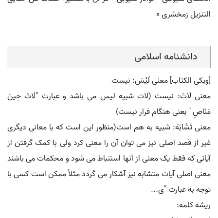
التنزیل زمخشری ٠
دانشنامه اسلامی
[ویکی الکتاب] معنی لَیْسَ: نیست
معنی لَاتَ: نیست (لات شبیه لیس می باشد و عبارت "لَاتَ حِینَ
مَنَاصٍ " یعنی هنگام فرار نیست)
معنی تَشَابَهَ: شبیه به هم است(منظور این است که با معانی دیگری
غیر از قصد اصلی نیز می توان آن را معنی کرد ولی با کمک گرفتن از
آیاتی که فقط یک معنی از آنها استنباط می شود و محکمات می باشند
معنی اصلی آیات متشابه نیز آشکار می گردد مثلاً ممکن است کسی با
توجه به عبارت "ی...
ریشه کلمه: