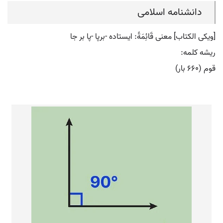
دانشنامه اسلامی
[ویکی الکتاب] معنی قَائِمَةً: ایستاده -برپا -پا بر جا
ریشه کلمه:
قوم (۶۶۰ بار)