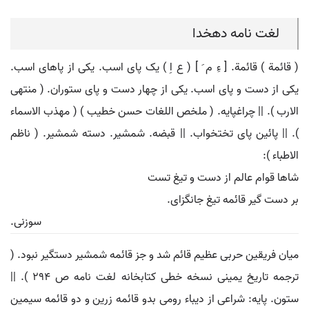
لغت نامه دهخدا
( قائمة ) قائمة. [ ءِ م َ ] ( ع اِ ) یک پای اسب. یکی از پاهای اسب.
یکی از دست و پای اسب. یکی از چهار دست و پای ستوران. ( منتهی
الارب ). || چراغپایه. ( ملخص اللغات حسن خطیب ) ( مهذب الاسماء
). || پائین پای تختخواب. || قبضه. شمشیر. دسته شمشیر. ( ناظم
الاطباء ):
شاها قوام عالم از دست و تیغ تست
بر دست گیر قائمه تیغ جانگزای.
سوزنی.
میان فریقین حربی عظیم قائم شد و جز قائمه شمشیر دستگیر نبود. (
ترجمه تاریخ یمینی نسخه خطی کتابخانه لغت نامه ص 294 ). ||
ستون. پایه: شراعی از دیباء رومی بدو قائمه زرین و دو قائمه سیمین