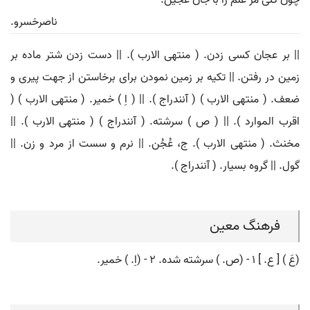
چون کنی مر علم را با جان عجین.
ناصرخسرو.
|| بر عجان کسی زدن. ( منتهی الارب ). || دست زدن شتر ماده بر
زمین در رفتن. || تکیه بر زمین نمودن برای برخاستن از جهت پیری و
ضعف. ( منتهی الارب ) ( آنندراج ). || ( اِ ) خمیر. ( منتهی الارب ) (
اقرب الموارد ). || ( ص ) سرشته. ( آنندراج ) ( منتهی الارب ). ||
مخنث. ( منتهی الارب ). ج، عُجُن. || نرم و سست از مرد و زن. ||
گول. || گروه بسیار. ( آنندراج ).
فرهنگ معین
(عَ ) [ ع. ] ۱ - (ص. ) سرشته شده. ۲ - (اِ. ) خمیر.