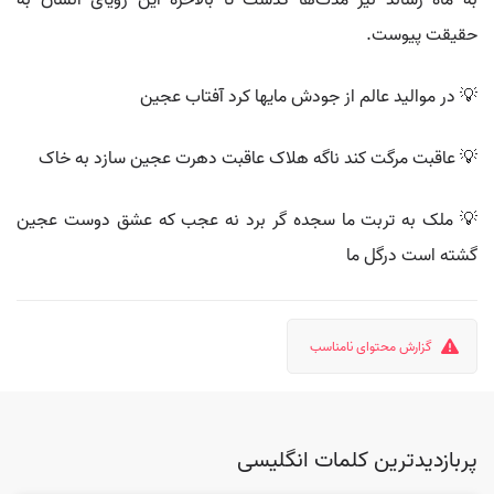
به ماه رساند نیز مدت‌ها گذشت تا بالاخره این رؤیای انسان به
حقیقت پیوست.
💡 در موالید عالم از جودش مایها کرد آفتاب عجین
💡 عاقبت مرگت کند ناگه هلاک عاقبت دهرت عجین سازد به خاک
💡 ملک به تربت ما سجده گر برد نه عجب که عشق دوست عجین
گشته است درگل ما
گزارش محتوای نامناسب
پربازدیدترین کلمات انگلیسی