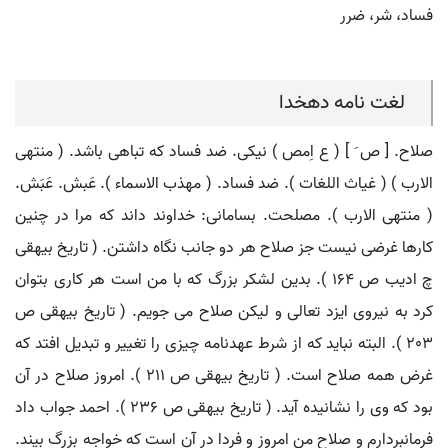
فساد، شر، ضرر
لغت نامه دهخدا
صلاح. [ ص َ ] ( ع اِمص ) نیکی. ضد فساد که تباهی باشد. ( منتهی
الارب ) ( غیاث اللغات ). ضد فساد. ( مهذب الاسماء ). عَبش. عَبَش.
( منتهی الارب ). مصلحت. بسامانی: خداوند داند که مرا در چنین
کارها غرضی نیست جز صلاح هر دو جانب نگاه داشتن. ( تاریخ بیهقی
چ ادیب ص 164 ). بدین لشکر بزرگ که با من است هر کاری بتوان
کرد به نیروی ایزد تعالی و لیکن صلاح می جویم. ( تاریخ بیهقی ص
203 ). البته نباید که از شرط عهدنامه چیزی را تغییر و تبدیل افتد که
غرض همه صلاح است. ( تاریخ بیهقی ص 211 ). امروز صلاح در آن
بود که وی را نشانیده آید. ( تاریخ بیهقی ص 236 ). احمد جواب داد
فرمانبردارم و صلاح من امروز و فردا در آن است که خواجه بزرگ بیند.