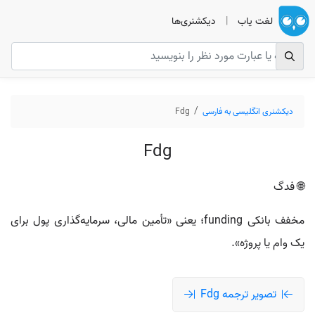
لغت یاب
|
دیکشنری‌ها
دیکشنری انگلیسی به فارسی
Fdg
Fdg
🌐 فدگ
مخفف بانکی funding؛ یعنی «تأمین مالی، سرمایه‌گذاری پول برای
یک وام یا پروژه».
تصویر ترجمه Fdg