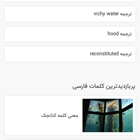
ترجمه vichy water
ترجمه hood
ترجمه reconstituted
پربازدیدترین کلمات فارسی
معنی کلمه کتانجک