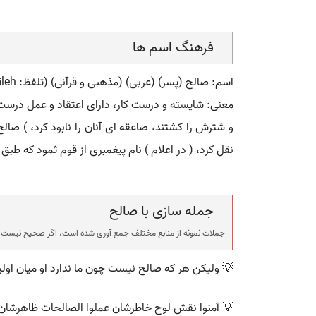
فرهنگ اسم ها
اسم: صالح (پسر) (عربی) (مذهبی و قرآنی) (تلفظ: sāleh) (فارسی: صالح) (انگلیسی: saleh)
معنی: شایسته و درست کار، دارای اعتقاد و عمل درست دی
و شترش را کشتند، صاعقه ای آنان را نابود کرد، ) صا
نقل کرد، ( در اعلام ) نام پیغمبری از قوم ثمود که طبق 
جمله سازی با صالح
جملات نمونه از منابع مختلف جمع آوری شده است، اگر صحیح نیست ی
💡 ولیکن هر که صالح نیست چون ما ندارد او میان اولیا
💡 آمنوا نقش لوح خاطرشان عملوا الصالحات ظاهرشان