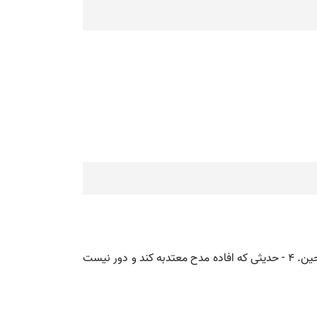
( اسم صفت ) ۱ - نیک نیکوکار مقابل فاسد طالح. ۲ - آن که به حقوق بندگان خدای تعالی قیام کند. ۳ - شایسته لایحق جمع: صالحین. ۴ - حدیثی که افاده مدح معتدبه کند و دور نیست