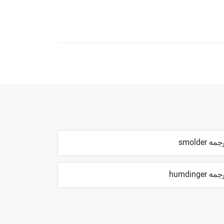
مه smolder
مه humdinger