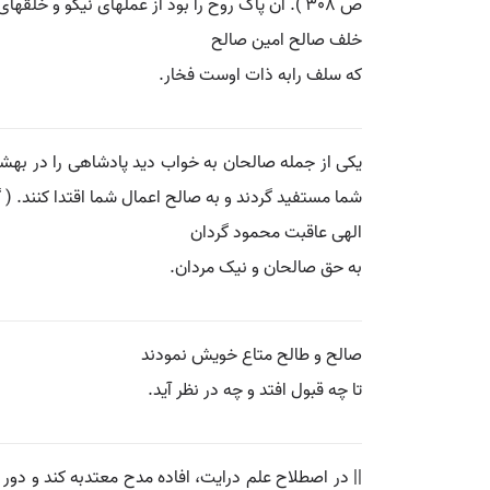
ص 308 ). آن پاک روح را بود از عملهای نیکو و خلقهای پسندیده آنچه بلند سازددرجه او را در میان امامان صالح. ( تاریخ بیهقی ).
خلف صالح امین صالح
که سلف رابه ذات اوست فخار.
یکی از جمله صالحان به خواب دید پادشاهی را در بهشت 
شما مستفید گردند و به صالح اعمال شما اقتدا کنند. ( 
الهی عاقبت محمود گردان
به حق صالحان و نیک مردان.
صالح و طالح متاع خویش نمودند
تا چه قبول افتد و چه در نظر آید.
|| در اصطلاح علم درایت، افاده مدح معتدبه کند و دو