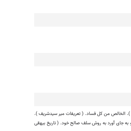
اء ). الخالص من کل فساد. ( تعریفات میر سیدشریف ).
ا و به جای آورد به روش سلف صالح خود. ( تاریخ بیهقی