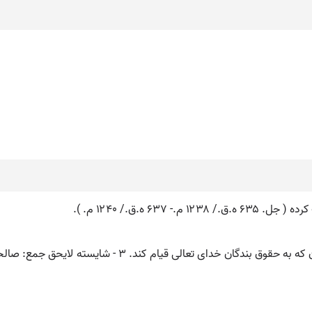
۶ ه.ق./ ۱۲۴٠ م. ).