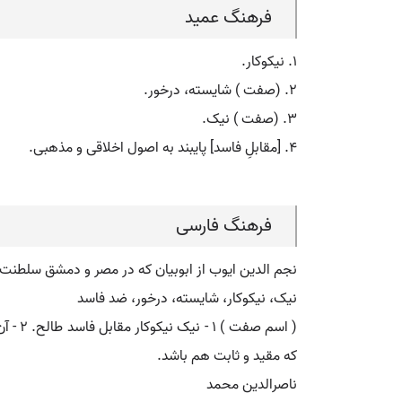
فرهنگ عمید
۱. نیکوکار.
۲. (صفت ) شایسته، درخور.
۳. (صفت ) نیک.
۴. [مقابلِ فاسد] پایبند به اصول اخلاقی و مذهبی.
فرهنگ فارسی
نجم الدین ایوب از ابوبیان که در مصر و دمشق سلطنت کرده ( جل. ۶۳۵ ه.ق./ ۱۲۳۸ م.- ۳۷
نیک، نیکوکار، شایسته، درخور، ضد فاسد
که مقید و ثابت هم باشد.
ناصرالدین محمد