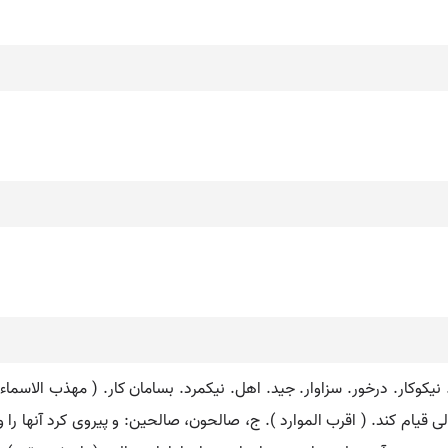
نیکوکار. درخور. سزاوار. جید. اهل. نیکمرد. بسامان کار. ( مهذب الاسم
ی قیام کند. ( اقرب الموارد ). ج، صالحون، صالحین: و پیروی کرد آنها ر