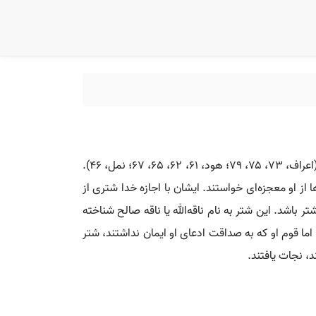
در قرآن، صالح (ع) یکی از پنج پیامبر قوم عرب و پیامبر قوم ثمود معرفی شده است. نام او در قرآن به تعداد نُه بار ذکر شده است (اعراف، ۷۳، ۷۵، ۷۹؛ هود، ۶۱، ۶۲، ۶۵، ۶۷؛ نمل، ۴۶).
از او معجزه‌ای خواستند. ایشان با اجازه خدا شتری از
باشد. این شتر به نام ناقه‌الله یا ناقه صالح شناخته
اما قوم او که به صداقت ادعای او ایمان نداشتند، شتر
د، نجات یافتند.