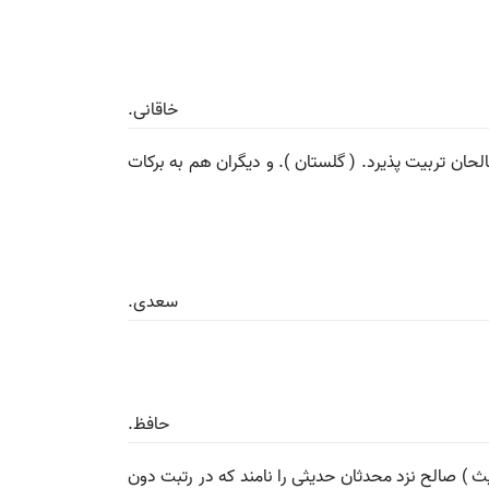
خاقانی.
حان تربیت پذیرد. ( گلستان ). و دیگران هم به برکات
سعدی.
حافظ.
 ) صالح نزد محدثان حدیثی را نامند که در رتبت دون