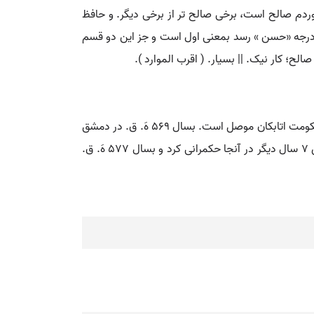
ردم صالح است، برخی صالح تر از برخی دیگر. و حافظ
ه درجه «حسن » رسد بمعنی اول است و جز این دو قسم
؛ کار نیک. || بسیار. ( اقرب الموارد ).
صالح. [ ل ِ ] ( اِخ ) ( الملک الَ... ) وی سومین پادشاه از اتابکان موصل و فرزند نورالدین محمود و نوه عمادالدین زنگی مؤسس حکومت اتابکان موصل است. بسال 569 هَ. ق. در دمشق
جانشین پدر گردید و پس از مدّتی دمشق و حماة و حمص به تصرف صلاح الدین ایوبی درآمد و جزحلب در دست صالح نماند. وی 7 سال دیگر در آنجا حکمرانی کرد و بسال 577 هَ. ق.