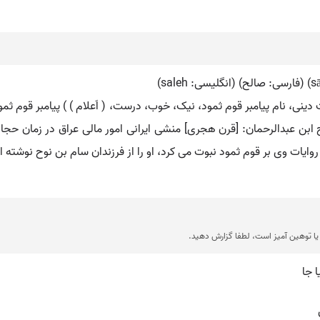
نی، نام پیامبر قوم ثمود، نیک، خوب، درست، ( اَعلام ) ) پیامبر قوم ثمود
لح ابن عبدالرحمان: [قرن هجری] منشی ایرانی امور مالی عراق در زمان حج
روایات وی بر قوم ثمود نبوت می کرد، او را از فرزندان سام بن نوح نوشته ا
ا توهین آمیز است، لطفا گزارش دهید.
 جا