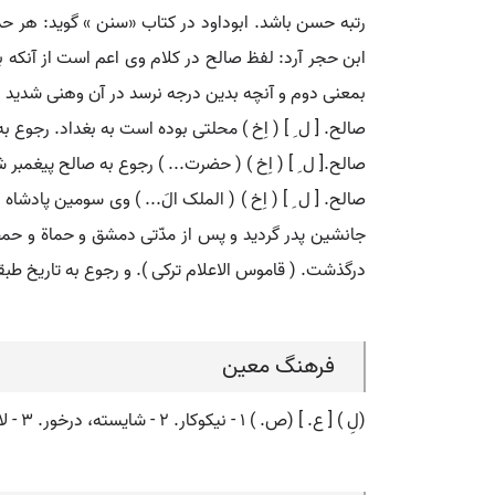
رتبه حسن باشد. ابوداود در کتاب «سنن » گوید: هر ح
ابن حجر آرد: لفظ صالح در کلام وی اعم است از آنکه
بمعنی دوم و آنچه بدین درجه نرسد در آن وهنی شدید اس
صالح. [ ل ِ ] ( اِخ ) محلتی بوده است به بغداد. رجوع 
صالح.[ ل ِ ] ( اِخ ) ( حضرت... ) رجوع به صالح پیغمبر 
درگذشت. ( قاموس الاعلام ترکی ). و رجوع به تاریخ طبقات 
فرهنگ معین
(لِ ) [ ع. ] (ص. ) ۱ - نیکوکار. ۲ - شایسته، درخور. ۳ - لایق. ۴ - دارای اعتقاد و عمل درست دینی. ج. صالحین.