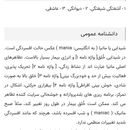
۱ - آشفتگی شیفتگی. ۲ - دیوانگی. ۳ - عاشقی.
دانشنامه عمومی
شیدایی یا مانیا ( به انگلیسی: mania ) عکس حالت افسردگی است.
در شیدایی خُلق[ واژه نامه ۱] و انرژی بیمار بسیار بالاست. تظاهرهای
اصلی مانیا عبارت اند از نشاط زدگی، [ واژه نامه ۲] تحریک پذیری،
فعالیت بیش از حد و خودبزرگ بینی[ واژه نامه ۳] خلق بالا به صورت
شادی، خوش بینی افراطی[ واژه نامه ۴] بیقراری حرکتی، اشکال در
تمرکز، برنامه ریزی های بلندپروازانه و خوشحالی سرایت کننده تظاهر
می کند. ممکن است خُلق بیمار در طول روز تغییر کند، مثلاً صبح
مانیک ( maniac ) و شب افسرده باشد، هرچند که مانند افسردگی
شدید تغییرات منظمی ندارد.