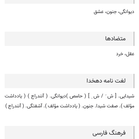
دیوانگی، جنون، عشق
متضادها
عقل، خرد
لغت نامه دهخدا
شیدایی. [ ش َ / ش ِ ] ( حامص )دیوانگی. ( آنندراج ) ( یادداشت
مؤلف ). صفت شیدا. جنون. ( یادداشت مؤلف ). آشفتگی. ( آنندراج )
فرهنگ فارسی