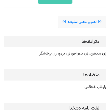
تصویر معنی سلیطه
مترادف‌ها
زن بددهن، زن دعواجو، زن پررو، زن پرخاشگر
متضادها
باوقار، خجالتی
لغت نامه دهخدا