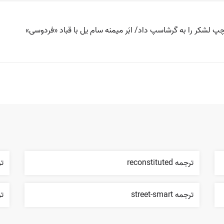
 چپ لشکر را به گرشاسپ داد/ ابَر میمنه سام یل با قباد «فردوسی»
ترجمه reconstituted
ترج
ترجمه street-smart
ترج