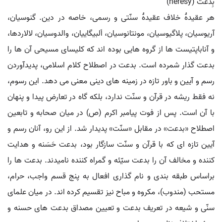
بِدعَت (heresy)
هر عقیدۀ خلاف عقیدۀ سنّتی و رسمی، خاصه در دین. گنوسیان،
آریوسیان، پلاگیوسیان، مونتانوسیان، اَلبیگاییان، والدوسیان، لالاردها،
و آناباپتیست ها از گروه هایی بوده اند که کلیسای مسیحی آن ها را
بدعت گذار شمرده است. بدعت در اصطلاح کلام اسلامی، پدیدآوردن
رسم و آیین و باور تازه در زمینه های دینی معنی می دهد. این رسوم،
نه فقط ریشه در قرآن و سنّت ندارد، بلکه گاه در تعارض پیدا و پنهان
با آن است. پس از فوت پیامبر اکرم (ص) در میان صحابه و تابعین
اصطلاح «بدعت» در مقابل «سنّت» پدیدار شد. از این رو، آنان رسم و
آیین تازه ای که با قرآن و سنّت سازگار بود، بدعت حَسَنه و هدایت
کننده و مخالف آن را بدعت سیّئه و گمراه کننده نامیدند. بدعت ها را
براساس طبقه بندی و نام گذاری افعال به پنج قسم واجب، حرام،
مستحب (مندوب)، مکروه و مباح نیز تقسیم کرده اند. در میان علمای
سنّی و شیعه در تعریف بدعت و تعیین مصداق بدعت های حسنه و