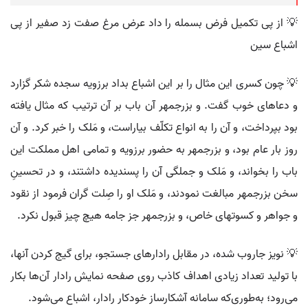
💡 از پی تکمیل فرض بسمله را داد عرض مرغ صفت زد صفیر از پی
اشباع سین
💡 چون کسری این مثال را بر این اشباع بداد برزویه سجده شکر گزارد
و دعاهای خوب گفت. و بزرجمهر آن باب بر آن ترتیب که مثال یافته
بود بپرداخت، و آن را به انواع تکلّف بیاراست، و مَلک را خبر کرد. و آن
روز بار عام بود، و بزرجمهر به حضور برزویه و تمامی اهل مملکت این
باب را بخواند، و مَلک و جملگی آن را پسندیده داشتند، و در تحسینِ
سخن بزرجمهر مبالغت نمودند، و مَلک او را صِلت گران فرمود از نقود
و جواهر و کسوتهای خاص، و بزرجمهر جز جامه هیچ چیز قبول نکرد.
💡 نویز جاروب شده، در مقابل رادارهای جستجو، برای گیج کردن آنها،
با تولید تعداد زیادی اهداف کاذب روی صفحه نمایش رادار آن‌ها بکار
می‌رود؛ به‌طوری‌که سامانه آشکارساز خودکار رادار، اشباع می‌شود.