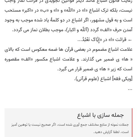
رعایت قانون اشباع مانند دیگر قوانین تجویدی در قرائت نماز واجب
نیست، بلکه ترک اشباع «ا» در «اللّه» و «ا» و «ب» در «اکبر» مستحب
است و به قول مشهور، اگر اشباع در دو کلمۀ یاد شده موجب به وجود
آمدن حرف «الف» گردد (آللّه و اکبار)، موجب بطلان نماز می گردد.
← قرائت «ا» در «إِیّٰاکَ نَعْبُدُ...
علامت اشباع مضموم در بعضی قرآن ها ضمه معکوس است که بالای
« ها» ی ضمیر می گذارند. و علامت اشباع مکسور «الف» مقصوره
است که زیر « ها» ی ضمیر قرار می گیرد.
[ویکی فقه] اشباع (علوم قرآنی).
...
جمله سازی با اشباع
جملات نمونه از منابع مختلف جمع آوری شده است، اگر صحیح نیست یا توهین آمیز
است، لطفا گزارش دهید.