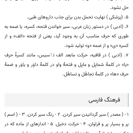
حل نشود.
۵. (پزشکی ) نهایت تحمل بدن برای جذب داروهای طبی.
۶. (ادبی ) در دستور زبان عربی، سیر خواندن فتحه، کسره، یا ضمه به
طوری که حرف مناسب آن به وجود آید، یعنی از فتحه «الف» و از
کسره «ی» و از ضمه «و» تولید شود.
۷. (ادبی ) در قافیه، حرکت مابعد الف تٲسیس، مانند کسرۀ حرف
«یا» در کلمۀ شمایِل و مایِل و فتحۀ واو در کلمۀ داوَر و یاوَر و ضمۀ
حرف «ها» در کلمۀ تجاهُل و تساهُل.
فرهنگ فارسی
۱ - ( مصدر ) سیر گردانیدن سیر کردن. ۲ - رنگ سیر کردن. ۳ - ( اسم )
پر و بسیار پر و فراوان. ۴ - حرکت دخیل. ۵ - اندازهای از ماده که در