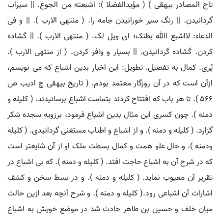
تاج المصادر بیهقی ) ( مؤیدالفضلا ): اشبعته من الجوع. || سیراب
گردانیدن. || رنگ سیر خورانیدن جامه را. ( منتهی الارب ). || و فی
الدعاء: لااشبع اﷲ بطنک؛ ای ویل لک. ( منتهی الارب ). || گشاده
کردن. گشاده گردانیدن. || بسیار و وافر کردن. ( از منتهی الارب ).
پُری. کمال به تفصیل. تطویل: این اخبار بدین اشباع که می نویسم،
ازآن است که در آن روزگار معتمد بودم. ( تاریخ بیهقی چ ادیب ص
566 ). تا هر باب که افتتاح کردند بتمامت اشباع برسانیدند. ( کلیله و
دمنه ). چون کسری این مثال بدین اشباع فرمود، برزویه سجده شکر
گزارد. ( کلیله و دمنه ). و از اشباع و اطناب مستغنی گردانیدی. ( کلیله
ودمنه ). و حال علو همت و کمال بسطت ملک او از آن شایعتر است
که در شرح آن به اشباع حاجت افتد. ( کلیله و دمنه ). که بی اشباع در
تقریر آن معیوب نماید. ( کلیله و دمنه ). و در بسط سخن و کشف
اشارات آن اشباعی رود.( کلیله و دمنه ). و شرح آنچه بعد ازین حالت
میان خلف و حسین بن طاهر حادث شد در موضع خویش به اشباع