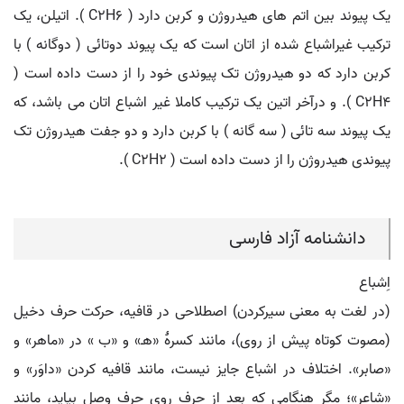
یک پیوند بین اتم های هیدروژن و کربن دارد ( C2H6 ). اتیلن، یک
ترکیب غیراشباع شده از اتان است که یک پیوند دوتائی ( دوگانه ) با
کربن دارد که دو هیدروژن تک پیوندی خود را از دست داده است (
C2H4 ). و درآخر اتین یک ترکیب کاملا غیر اشباع اتان می باشد، که
یک پیوند سه تائی ( سه گانه ) با کربن دارد و دو جفت هیدروژن تک
پیوندی هیدروژن را از دست داده است ( C2H2 ).
دانشنامه آزاد فارسی
اِشباع
(در لغت به معنی سیرکردن) اصطلاحی در قافیه، حرکت حرف دخیل
(مصوت کوتاه پیش از روی)، مانند کسرۀ «هـ» و «ب » در «ماهر» و
«صابر». اختلاف در اشباع جایز نیست، مانند قافیه کردن «داوَر» و
«شاعِر»؛ مگر هنگامی که بعد از حرف روی حرف وصل بیاید، مانند