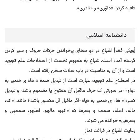
قافیه کردن «داوَری» و «نادری».
دانشنامه اسلامی
[ویکی فقه] اشباع در دو معنای پرخواندن حرکات حروف و سیر کردن
گرسنه آمده است.اشباع به مفهوم نخست از اصطلاحات علم تجوید
است و از آن به مناسبت در باب صلات سخن رفته است.
در اصطلاح علم تجوید، عبارت است از تبدیل ضمه « ها» ی ضمیر به
«واو» -در صورتی که حرف ماقبل آن مفتوح یا مضموم باشد- و تبدیل
کسره « ها» ی ضمیر به «یا» -اگر ماقبل آن مکسور باشد-؛ مانند: «انه،
ماله، اهله، سمعه و بصره» که «انهو، مالهو، اهلهو، سمعهی و
بصرهی» خوانده می شوند.
رعایت اشباع در قرائت نماز