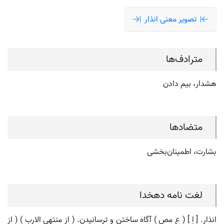
تصویر معنی انذار
مترادف‌ها
هشدار، بیم دادن
متضادها
بشارت، اطمینان‌بخشی
لغت نامه دهخدا
انذار. [ اِ ] ( ع مص ) آگاه ساختن و ترسانیدن. ( از منتهی الارب ) ( از