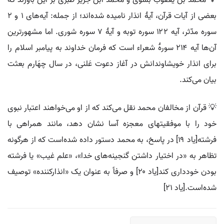
💡 محمد بن یعقوب بشوی و محمد ابن جریر طبری بر این باورند که
بعضی از آیات قرآن، آیهٔ انذار نامیده شده‌اند؛ از جمله: آیه‌های ۱ و ۲
سوره مدّثر، آیه ۱۲۲ سوره توبه و آیهٔ ۷ سوره شوری. اما مشهورترین
آن‌ها آیه ۲۱۴ سورهٔ شعراء است که فرمان خداوند به پیامبر اسلام را
برای انذار خویشاوندانش در آغاز دعوت عَلنی، در سال چهَارم بعثت
بیان می‌کند.
💡 قرآن از مخالفان محمد نقل می‌کند که از او می‌خواهند اعتبار نبوی
خود را با موفقیتهای معجزه آسا نشان دهد، مانند همراهی با
فرشته[یاد ۱۹] در پاسخ، به محمد دستور داده شده‌است که از هرگونه
تظاهر به «در اختیار داشتن گنجینه‌های خدا»، «علم غیب» یا فرشته
بودن خودداری کند[یاد ۲۰] و صرفاً به عنوان یک «انذارکننده» توصیف
شده‌است.[یاد ۲۱]