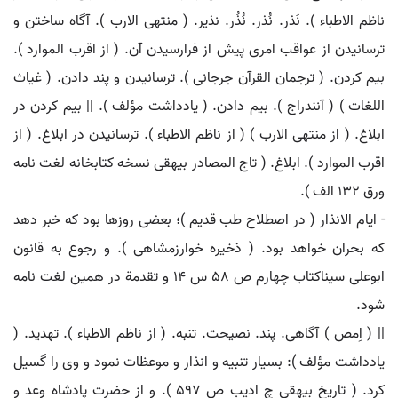
ناظم الاطباء ). نَذر. نُذر. نُذُر. نذیر. ( منتهی الارب ). آگاه ساختن و
ترسانیدن از عواقب امری پیش از فرارسیدن آن. ( از اقرب الموارد ).
بیم کردن. ( ترجمان القرآن جرجانی ). ترسانیدن و پند دادن. ( غیاث
اللغات ) ( آنندراج ). بیم دادن. ( یادداشت مؤلف ). || بیم کردن در
ابلاغ. ( از منتهی الارب ) ( از ناظم الاطباء ). ترسانیدن در ابلاغ. ( از
اقرب الموارد ). ابلاغ. ( تاج المصادر بیهقی نسخه کتابخانه لغت نامه
ورق 132 الف ).
- ایام الانذار ( در اصطلاح طب قدیم )؛ بعضی روزها بود که خبر دهد
که بحران خواهد بود. ( ذخیره خوارزمشاهی ). و رجوع به قانون
ابوعلی سیناکتاب چهارم ص 58 س 14 و تقدمة در همین لغت نامه
شود.
|| ( اِمص ) آگاهی. پند. نصیحت. تنبه. ( از ناظم الاطباء ). تهدید. (
یادداشت مؤلف ): بسیار تنبیه و انذار و موعظات نمود و وی را گسیل
کرد. ( تاریخ بیهقی چ ادیب ص 597 ). و از حضرت پادشاه وعد و