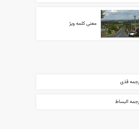
معنی کلمه ویژ
رجمه قذی
رجمه البساط