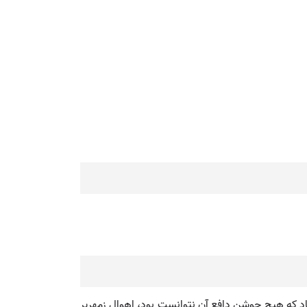
ا و باد که هیچ جوشن دافع آن نتوانست بود، اهوال زمهریر