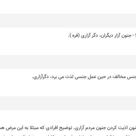
ار جنس مخالف در حین عمل جنسی لذت می برد، دگرآزاری.
 ) ۱ - شهوت رانی توام با بیرحمی و شقاوت. ۲ - جنون اذیت کردن جنون مردم آزاری. توضیح افرادی که