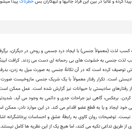
دا کرده و غالبا در بین این فراد جانیها و تبهکاران بس
خطرناک
پیدا میشون
ه کسب لذت (معمولاً جنسی) با ایجاد درد جسمی و روحی در دیگران، برگرفت
ب لذت جنسی به خشونت های بی رحمانه ای دست می زدند. کرافت ابین
لتی توصیف کرده است که در آن تکانۀ جنسی به صورت میل به زدن، بدرفت
ادیستی است. تکرار رفتار معمولاً با یک شریک جنسی مازوخیست صورت
از رفتارهای سادیستی با حیوانات نیز گزارش شده است. عمل ممکن است 
کردن. برعکس، گاهی نیز جراحات جدی و دائمی به وجود می آید. شدیدتر
ی خود ایجاد و یا به قطع عضو اقدام می کند. در این موارد نادر، ممک
 نیست. توضیحات روان کاوی به رابطۀ عشق و احساسات پرخاشگرانه ا
ری از طریق تداعی تکیه می کنند، اما هیچ یک از این نظریه ها کامل نیستند.