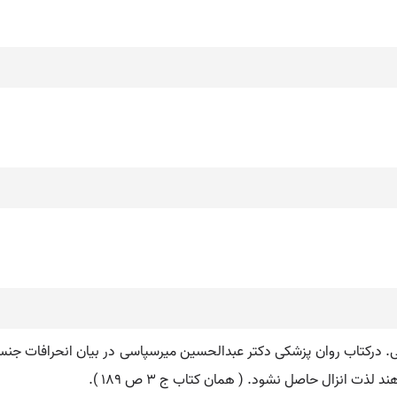
حمی. درکتاب روان پزشکی دکتر عبدالحسین میرسپاسی در بیان انحرافات ج
ذت انزال حاصل نشود. ( همان کتاب ج 3 ص 189 ).