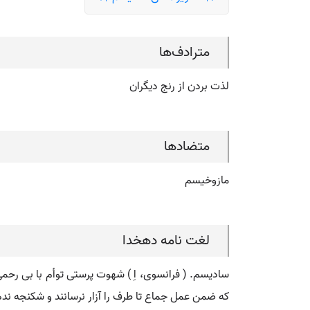
مترادف‌ها
لذت بردن از رنج دیگران
متضادها
مازوخیسم
لغت نامه دهخدا
سادیسم. ( فرانسوی، اِ ) شهوت پرستی توأم با بی ر
که ضمن عمل جماع تا طرف را آزار نرسانند و شکنجه ندهند ل