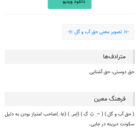
دانلود ویدیو
تصویر معنی حق آب و گل
مترادف‌ها
حق دوستی، حق آشنایی
فرهنگ معین
( حق آب و گل ) ( ~ ِ بُ گِ ) (اِمر. ) (عا. )صاحب امتیاز بودن به دلیل
سکونت دیرینه در جایی.