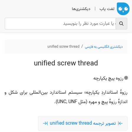
لغت یاب
|
دیکشنری‌ها
دیکشنری انگلیسی به فارسی
unified screw thread
unified screw thread
🌐 رزوه پیچ یکپارچه
رزوهٔ استانداردِ یکپارچه؛ سیستم استاندارد بین‌المللی برای شکل و
اندازهٔ رزوهٔ پیچ و مهره (مثل UNC, UNF).
تصویر ترجمه unified screw thread