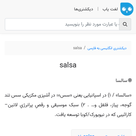
لغت یاب
|
دیکشنری‌ها
دیکشنری انگلیسی به فارسی
salsa
salsa
🌐 سالسا
«سالسا» / ۱) در اسپانیایی یعنی «سس»؛ در آشپزی مکزیکی سس تند
گوجه، پیاز، فلفل و… . ۲) سبک موسیقی و رقصِ پرانرژیِ لاتین–
کارائیبی که در نیویورک/کوبا توسعه یافت.