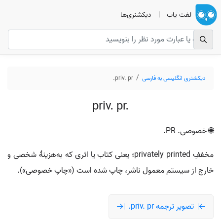
لغت یاب
|
دیکشنری‌ها
دیکشنری انگلیسی به فارسی
priv. pr.
priv. pr.
🌐 خصوصی. PR.
مخففِ privately printed؛ یعنی کتاب یا اثری که به‌هزینهٔ شخصی و
خارج از سیستم معمول ناشر، چاپ شده است («چاپ خصوصی»).
تصویر ترجمه priv. pr.