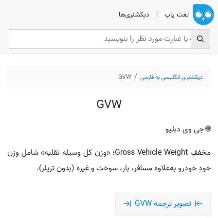
لغت یاب
|
دیکشنری‌ها
دیکشنری انگلیسی به فارسی
GVW
GVW
🌐 جی وی دبلیو
مخففِ Gross Vehicle Weight؛ «وزن کل وسیله نقلیه» شامل وزن
خودِ خودرو به‌علاوه مسافر، بار، سوخت و غیره (بدون تریلر).
تصویر ترجمه GVW