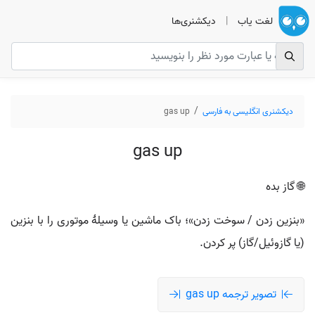
لغت یاب
|
دیکشنری‌ها
دیکشنری انگلیسی به فارسی
gas up
gas up
🌐 گاز بده
«بنزین زدن / سوخت زدن»؛ باک ماشین یا وسیلهٔ موتوری را با بنزین
(یا گازوئیل/گاز) پر کردن.
تصویر ترجمه gas up