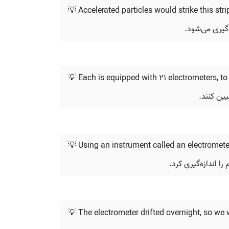
💡 Accelerated particles would strike this stri
‌گیری می‌شود.
💡 Each is equipped with 21 electrometers, to
💡 Using an instrument called an electromete
ا اندازه‌گیری کرد.
💡 The electrometer drifted overnight, so we