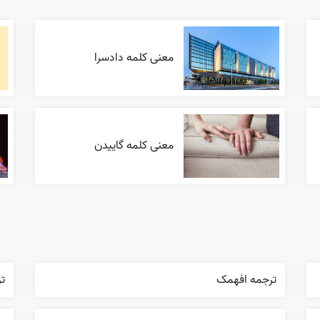
معنی کلمه دادسرا
معنی کلمه گاییدن
ترجمه افهمک
ت