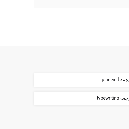
مه pineland
مه typewriting