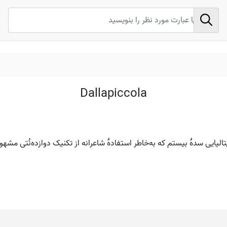
Dallapiccola
یتالیایی سدهٔ بیستم که به‌خاطر استفادهٔ شاعرانه از تکنیک دوازده‌نُتی مشه