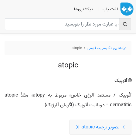
لغت یاب
|
دیکشنری‌ها
دیکشنری انگلیسی به فارسی
atopic
atopic
🌐 آتوپیک
آتُوپیک / مستعد آلرژی خاص؛ مربوط به atopy؛ مثلاً atopic
dermatitis = درماتیت آتوپیک (اگزمای آلرژیک).
تصویر ترجمه atopic