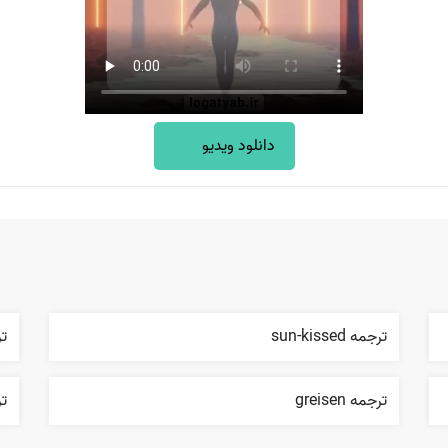
دانلود ویدیو
ترجمه sun-kissed
ترج
ترجمه greisen
ترج