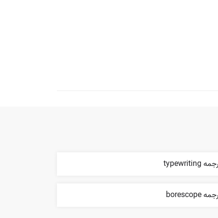
مه typewriting
مه borescope