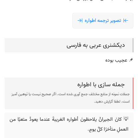
تصویر ترجمه اطواره
دیکشنری عربی به فارسی
📌 عجیب بوده
جمله سازی با اطواره
جملات نمونه از منابع مختلف جمع آوری شده است، اگر صحیح نیست یا توهین آمیز
است، لطفا گزارش دهید.
💡 كانَ الجيرانُ يلاحظونَ أطواره الغريبةَ عندما يعودُ متعبًا من
العملِ متأخرًا كلَّ يومٍ.