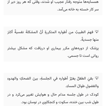
همسایه‌ها متوجه رفتار عجیب او شدند، وقتی که هر روز دیر از
سر کار خسته به خانه می‌آمد.
💡 فهمَ الطبيبُ من أطواره المتكررةِ أنَّ المشكلةَ نفسيةٌ أكثرَ
منها جسديةٌ.
پزشک از دوره‌های مکرر بیماری او دریافت که مشکل بیشتر
روانی است تا جسمی.
💡 بقيَ الطفلُ يغيّرُ أطواره في الجلسةِ، بينَ الضحكِ والهدوءِ
والفضولِ طوالَ المساءِ.
کودک در طول جلسه مدام حال و هوایش تغییر می‌کرد و در
طول شب بین خنده، سکوت و کنجکاوی در نوسان بود.