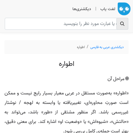
لغت یاب
|
دیکشنری‌ها
دیکشنری عربی به فارسی
اطواره
اطواره
🌐 مراحل آن
«اطواره» به‌صورت مستقل در عربی معیار بسیار رایج نیست و ممکن
است صورتِ محاوره‌ای، تغییریافته یا وابسته به لهجه / نوشتار
غیررسمی باشد. اگر منظور مشتقی از «طور» باشد، می‌تواند به
«حالتش»، «شیوه‌اش» یا «وضعیت او» اشاره کند. برای معنی دقیق،
بهتر است جمله‌ی کامل بررسی شود.