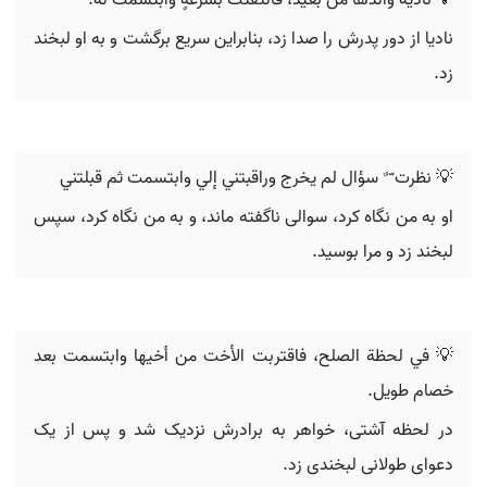
💡 نادیٰه والدها من بعيد، فالتفتت بسرعةٍ وابتسمت له.
نادیا از دور پدرش را صدا زد، بنابراین سریع برگشت و به او لبخند
زد.
💡 ‬نظرت‬ ‫ّ‬ ‫ٌ‬ ‫سؤال لم يخرج وراقبتني‬ ‫إلي وابتسمت ثم قبلتني‪
او به من نگاه کرد، سوالی ناگفته ماند، و به من نگاه کرد، سپس
لبخند زد و مرا بوسید.
💡 في لحظة الصلح، فاقتربت الأخت من أخيها وابتسمت بعد
خصام طويل.
در لحظه آشتی، خواهر به برادرش نزدیک شد و پس از یک
دعوای طولانی لبخندی زد.