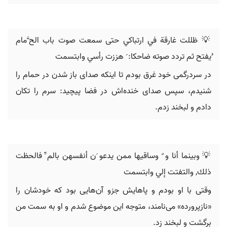
💡 ‬ظللت غارقة في ارتباكي حتى سمعت صوت باب‬ ‫الح َّمام
ُيفتح ثم تردد صوته ضاحكا‪:‬‬ ‫َ‬ ‫هززت رأسي وابتسمت‪
در سردرگمی خود غرق بودم تا اینکه صدای باز شدن در حمام را
شنیدم، سپس صدای خنده‌اش در فضا پیچید: سرم را تکان
دادم و لبخند زدم.
💡 ‬وبينما أنا و ٌ‬ ‫وساقيها ممن يدعو َن أنفسهن بالم ِّ‬ ‫فالحظت
ذلك‪ ,‬والتفتت إلي وابتسمت‪
وقتی با او بودم و پاهایش جزو آن‌هایی بود که خودشان را
«نازپرورده» می‌نامند، متوجه این موضوع شدم و او به سمت من
برگشت و لبخند زد.