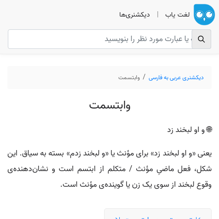
لغت یاب
|
دیکشنری‌ها
دیکشنری عربی به فارسی
وابتسمت
وابتسمت
🌐 و او لبخند زد
یعنی «و او لبخند زد» برای مؤنث یا «و لبخند زدم» بسته به سیاق. این
شکل، فعل ماضیِ مؤنث / متکلم از ابتسم است و نشان‌دهنده‌ی
وقوع لبخند از سوی یک زن یا گوینده‌ی مؤنث است.