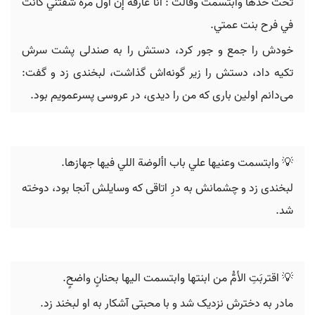
‫تحت خدها وابتسمت وقالت ‪ :‬أنا عارفة إن أول مرة شفتني‬ ‫كانت
في فرح بنت عمتي‪.
خودش را جمع و جور کرد، دستش را به صندلی پشت سرش
تکیه داد، دستش را زیر گونه‌اش گذاشت، لبخندی زد و گفت:
می‌دانم اولین باری که من را دیدی، در عروسی پسرعمویم بود.
💡 ‫وابتسمت وعنيها علي باب األوضة اللي فيها جهازها‪.
لبخندی زد و چشمانش به درِ اتاقی که وسایلش آنجا بود، دوخته
شد.
💡 اقتربَتِ الأمُّ من ابنتها وابتسمت اليها بحنانٍ واضحٍ.
مادر به دخترش نزدیک شد و با محبتی آشکار به او لبخند زد.