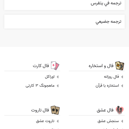
ترجمه في يتفرس
ترجمه جضيعي
فال و استخاره
فال کارت
فال روزانه
اوراکل
استخاره با قرآن
ماهجونگ 3 کارتی
فال عشق
فال تاروت
سنجش عشق
تاروت عشق