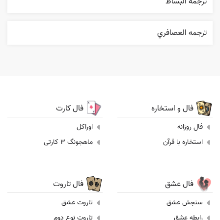
ترجمه البساط
ترجمه العصافري
فال و استخاره
فال کارت
فال روزانه
اوراکل
استخاره با قرآن
ماهجونگ 3 کارتی
فال عشق
فال تاروت
سنجش عشق
تاروت عشق
رابطه عشق
تاروت نوع دوم