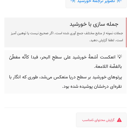
تصویر ترجمه خورشید
جمله سازی با خورشید
جملات نمونه از منابع مختلف جمع آوری شده است، اگر صحیح نیست یا توهین آمیز
است، لطفا گزارش دهید.
💡 انعكست أشعةُ خورشید على سطحِ البحر، فبدا كأنَّه مغطّىً
بالفضّة اللامعة.
پرتوهای خورشید بر سطح دریا منعکس می‌شد، طوری که انگار با
نقره‌ای درخشان پوشیده شده بود.
گزارش محتوای نامناسب