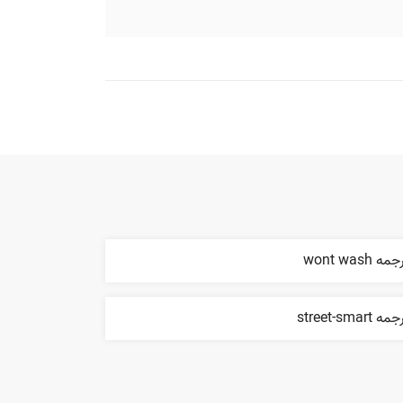
مه wont wash
ه street-smart