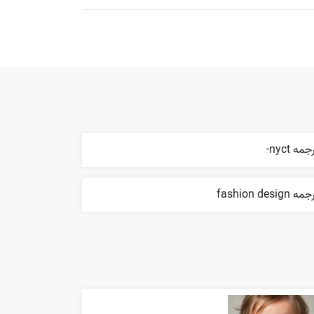
جمه nyct-
ه fashion design