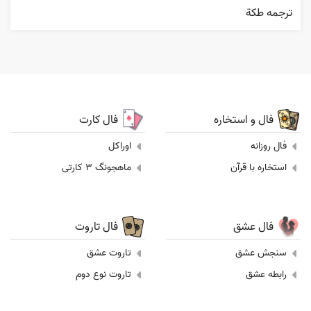
ترجمه طکة
فال و استخاره
فال کارت
فال روزانه
اوراکل
استخاره با قرآن
ماهجونگ 3 کارتی
فال عشق
فال تاروت
سنجش عشق
تاروت عشق
رابطه عشق
تاروت نوع دوم