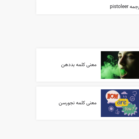
مه pistoleer
معنی کلمه بددهن
معنی کلمه نجورسن