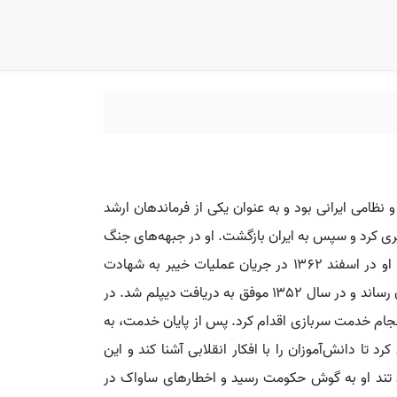
در جزیره مجنون به شهادت رسید. او معلم و نظامی ایرانی بود و به عنوان یکی از فرماندهان ارشد
 ۱۳۶۱ مدتی را در جبهه جنگ لبنان و اسرائیل سپری کرد و سپس به ایران بازگشت. او در جبهه‌های جنگ
ایران و عراق در عملیات‌هایی نظیر فتح‌المبین، بیت‌المقدس، رمضان و خیبر مسئولیت‌های مهمی را بر عهده داشت. در نهایت، او در اسفند ۱۳۶۲ در جریان عملیات خیبر به شهادت
رسید. محمد ابراهیم همت در تاریخ ۱۲ فروردین ۱۳۳۴ در شهرضا، اصفهان به دنیا آمد. او تحصیلات خود را در زادگاهش به پایان رساند و در سال ۱۳۵۲ موفق به دریافت دیپلم شد. در
را کسب کرد. دو سال بعد، برای انجام خدمت سربازی اقدام کرد. پس از پایان خدمت، به
 دانش‌آموزان را با افکار انقلابی آشنا کند و این
ن تند او به گوش حکومت رسید و اخطارهای ساواک در