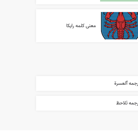
معنی کلمه رایکا
رجمه ٱلعسرة
جمه تَلاحظ