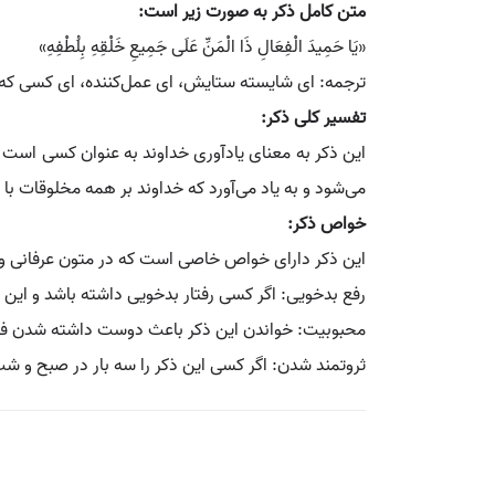
متن کامل ذکر به صورت زیر است:
«يَا حَمِيدَ الْفِعَالِ ذَا الْمَنِّ عَلَى جَمِيعِ خَلْقِهِ بِلُطْفِهِ»
ترجمه: ای شایسته ستایش، ای عمل‌کننده، ای کسی که 
تفسیر کلی ذکر:
این ذکر به معنای یادآوری خداوند به عنوان کسی است 
می‌شود و به یاد می‌آورد که خداوند بر همه مخلوقات با 
خواص ذکر:
این ذکر دارای خواص خاصی است که در متون عرفانی و
رفع بدخویی: اگر کسی رفتار بدخویی داشته باشد و این ذ
محبوبیت: خواندن این ذکر باعث دوست داشته شدن فر
ثروتمند شدن: اگر کسی این ذکر را سه بار در صبح و ش