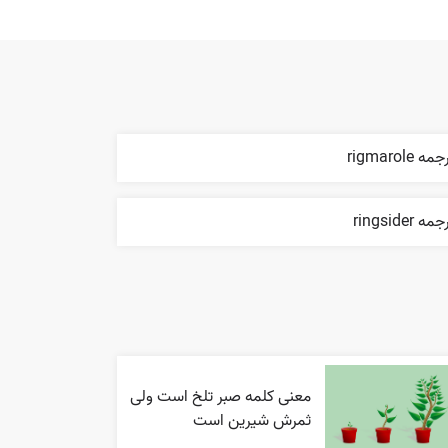
مه rigmarole
مه ringsider
معنی کلمه صبر تلخ است ولی
ثمرش شیرین است