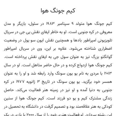
کیم جونگ هوا
کیم جونگ هوا متولد ۹ سپتامبر ۱۹۸۳ در سئول، بازیگر و مدل
معروفی در کره جنوبی است. او به خاطر ایفای نقش یی جی در سریال
تلویزیونی امپراطور بادها و همچنین نقش ایون سو یول در وضعیت
اضطراری شناخته می‌شود. علاوه بر این، وی در سریال امپراطور
گوانگتو بزرگ نیز به عنوان سول جی به ایفای نقش پرداخته است.
کیم جونگ هوا ازدواج کرده و در حال حاضر متاهل است. او در سال
۲۰۱۳ با مردی به نام یو یون سونگ وارد رابطه شد و او را به عنوان
همسر خود برگزید. یو یون سونگ در تاریخ ۳ ژانویه ۱۹۷۷ در کره
جنوبی به دنیا آمده و او نیز در زمینه هنر فعالیت می‌کند. حاصل
زندگی مشترک کیم و یو دو فرزند است. کیم جونگ هوا از سنین
کودکی به هنر علاقه‌مند بود و تصمیم گرفت در دانشگاه به تحصیل در
این رشته بپردازد. او فعالیت هنری خود را از سال ۲۰۰۰ با بازی در یک