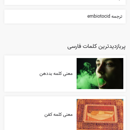
ترجمه embiotocid
پربازدیدترین کلمات فارسی
معنی کلمه بددهن
معنی کلمه کفن