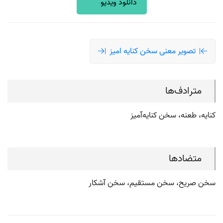
دانلود ویدیو
تصویر معنی سخن کنایه امیز
مترادف‌ها
کنایه، طعنه، سخن کنایه‌آمیز
متضادها
سخن صریح، سخن مستقیم، سخن آشکار