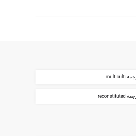
مه multiculti
ه reconstituted